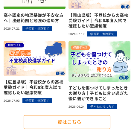
不登校の子どもが学校に行きたくなる魔法の言葉
立派な親でなくていい｜不登校の子どもを持つ親が
お問い合わせ
【埼玉県版】不登校からの高校受験ガイド｜令和8
つらいときの心の整え方
高卒認定の物理基礎が不安な方
【岡山県版】不登校からの高校
「なぜ」の位置を変えると、不登校の見え方が変わ
年度入試対応
へ｜出題範囲と勉強の進め方
受験ガイド｜令和8年度入試で
プライバシーポリシー
確認したい配慮制度
る
「何もしない時間」が、人生の土台になる｜不登校
2026.07.21
学習面・進路面で
【東京都版】不登校のための高校受験ガイド｜フリ
の子どもの“空白期間”について
特定商取引法に基づく表記
2026.07.10
学習面・進路面で
不登校の子どもへの話しかけ方に悩む親へ｜学校の
ー入試・チャレンジスクール・通信制
お知らせ
話をしなくても大丈夫
不登校支援の基盤「教育機会確保法」ってどんな法
横浜の学びの多様化学校「横浜きりん学園」とは？
律？
AIあべ不登校相談室
不登校に関わる「条件」を出さないで！親子であっ
不登校の子どもの新しい学びの場
ても会話のTPOを忘れないこと
不登校でも高校進学できる！東京都のチャレンジス
不登校でも合格を目指せる！高卒認定試験【国語
クールという進学の道
045-444-2540
【広島県版】不登校からの高校
【保護者さまインタビュー】親も一緒に成長した8
編】
受験ガイド｜令和8年度入試で
子どもを傷つけてしまったとき
年間。ここにいれば大丈夫だと思える場所です
教育支援センターとは？不登校の子どもを支える
確認したい配慮制度
の謝り方｜子どもに言い過ぎた
後に親ができること
【神奈川県版】不登校のための高校受験ガイド
「もう一つの居場所」【2025年版】
閉じる
2026.07.03
学習面・進路面で
子どもの不登校を前向きに｜休むことの意味と親が
2026.06.24
子どもの接し方で
できる支え方
【千葉県版】不登校からの高校受験ガイド｜令和8
「なぜ」の位置を変えると、不登校の見え方が変わ
年度入試で確認したい配慮制度
る
一覧はこちら