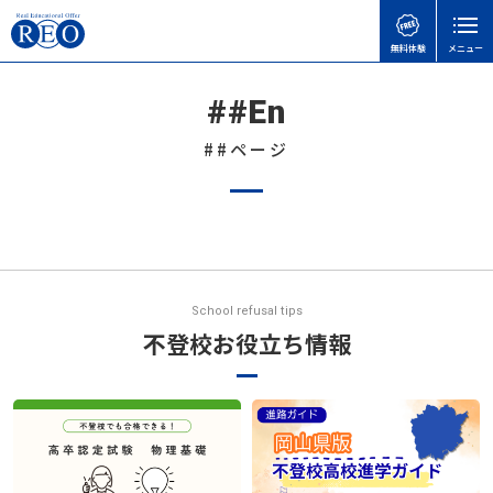
無料体験
メニュー
##En
親御さんのお悩みで
子どもの接し方で
学習面・進路面で
閉じる
検
検
検
索
索
索
##ページ
ホーム
初めての方へ
子どもを傷つけてしまったときの謝り方｜子どもに
不登校でも合格可能！高卒認定試験 公共の勉強法
【神奈川県版】不登校のための高校受験ガイド
サポート内容
言い過ぎた後に親ができること
と出題範囲
不登校のこどもの味方！自治体ごとの教育支援セン
体験談
不登校の子どもに進路の話はいつする？親が知って
【さいたま市】いろどり学園とは？不登校の子も通
ターの実際と活用事例
School refusal tips
おきたい切り出し方と関わり方
える学校の特徴を解説
不登校お役立ち情報
不登校お役立ち情報
天才には不登校経験者が多い！不登校の先にある、
不登校でゲームをやりすぎても大丈夫？
令和8年度から「情報」が必修に｜高卒認定試験の
それぞれの才能
本人向け
変更点と不登校生への影響をわかりやすく解説
不登校の子どもへの関わり方で気をつけたいこと｜
不登校の子どもに進路の話はいつする？親が知って
会社概要
親がやりがちなNG行動とは
高卒認定の物理基礎が不安な方へ｜出題範囲と勉強
おきたい切り出し方と関わり方
無料体験
の進め方