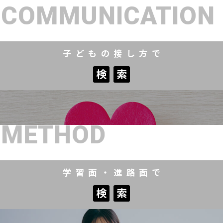
もっと見る
COMMUNICATION
もっと見る
もっと見る
子どもの接し方で
検
索
検
索
METHOD
学習面・進路面で
検
索
検
索