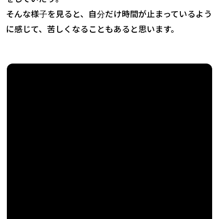
そんな様子を見ると、自分だけ時間が止まっているよう
会社概要
に感じて、苦しくなることもあると思います。
無料体験
お問い合わせ
プライバシーポリシー
特定商取引法に基づく表記
お知らせ
AIあべ不登校相談室
045-444-2540
閉じる