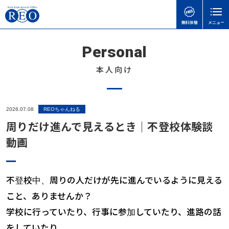
無料体験
メニュー
Personal
閉じる
本人向け
ホーム
初めての方へ
2026.07.08
REOちゃんねる
サポート内容
周りだけ進んで見えるとき｜不登校体験談
体験談
動画
不登校お役立ち情報
不登校中、周りの人だけが先に進んでいるように見える
本人向け
こと、ありませんか？
REOちゃんねる
学校に行っていたり、行事に参加していたり、進路の話
レクリエーション
をしていたり。