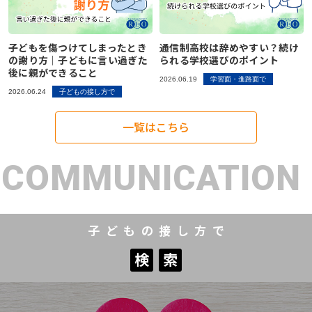
子どもを傷つけてしまったとき
通信制高校は辞めやすい？続け
の謝り方｜子どもに言い過ぎた
られる学校選びのポイント
後に親ができること
2026.06.19
学習面・進路面で
2026.06.24
子どもの接し方で
一覧はこちら
COMMUNICATION
子どもの接し方で
検
索
検
索