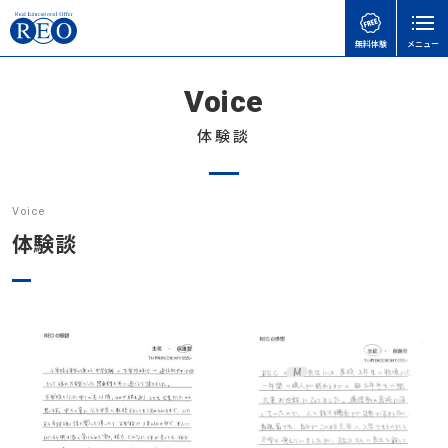
無料体験
メニュー
Voice
親御さんのお悩みで
子どもの接し方で
学習面・進路面で
閉じる
検
検
検
索
索
索
体験談
ホーム
初めての方へ
子どもを傷つけてしまったときの謝り方｜子どもに
【さいたま市】いろどり学園とは？不登校の子も通
【神奈川県版】不登校のための高校受験ガイド
Voice
サポート内容
言い過ぎた後に親ができること
える学校の特徴を解説
体験談
不登校の子どもに進路の話はいつする？親が知って
体験談
不登校の子どもに進路の話はいつする？親が知って
【埼玉県版】不登校からの高校受験ガイド｜令和8
おきたい切り出し方と関わり方
おきたい切り出し方と関わり方
年度入試対応
体験談
不登校のこどもの味方！自治体ごとの教育支援セン
不登校の子どもへの関わり方で気をつけたいこと｜
【神奈川県版】不登校のための高校受験ガイド
ターの実際と活用事例
インタビュー
親がやりがちなNG行動とは
令和8年度から「情報」が必修に｜高卒認定試験の
教育支援センターとは？不登校の子どもを支える
不登校お役立ち情報
子どもの不登校を前向きに｜休むことの意味と親が
変更点と不登校生への影響をわかりやすく解説
「もう一つの居場所」【2025年版】
本人向け
できる支え方