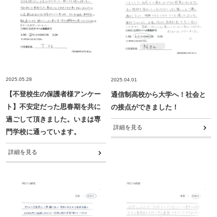
不登校でも合格可能！高卒認定試験 公共の勉強法
「何もしない時間」が、人生の土台になる｜不登校
会社概要
プレッシャーをかけていませんか？親からの期待に
と出題範囲
の子どもの“空白期間”について
潰され不登校に
無料体験
【東京都版】不登校のための高校受験ガイド｜フリ
立派な親でなくていい｜不登校の子どもを持つ親が
【保護者さまインタビュー】親も一緒に成長した8
ー入試・チャレンジスクール・通信制
つらいときの心の整え方
お問い合わせ
年間。ここにいれば大丈夫だと思える場所です
プライバシーポリシー
横浜の学びの多様化学校「横浜きりん学園」とは？
子どもの不登校を前向きに｜休むことの意味と親が
2025.05.28
2025.04.01
【保護者さまインタビュー】REOはやっと巡り会
不登校の子どもの新しい学びの場
できる支え方
【不登校生の保護者様アンケー
通信制高校から大学へ！社会と
特定商取引法に基づく表記
えた場所、自分自身の価値観が大きく変わりました
ト】不安定だった思春期を共に
の接点ができました！
高卒認定の物理基礎が不安な方へ｜出題範囲と勉強
【保護者さまインタビュー】親も一緒に成長した8
お知らせ
過ごして頂きました。いまは専
不登校でゲームをやりすぎても大丈夫？
の進め方
年間。ここにいれば大丈夫だと思える場所です
詳細を見る
門学校に通っています。
AIあべ不登校相談室
不登校の子どもが学校に行きたくなる魔法の言葉
【千葉県版】不登校からの高校受験ガイド｜令和8
【保護者さまインタビュー】REOはやっと巡り会
詳細を見る
年度入試で確認したい配慮制度
えた場所、自分自身の価値観が大きく変わりました
045-444-2540
同世代になじめなくて不登校なら、素敵な大人に引
き合わせてあげましょう
不登校でも合格を目指せる！高卒認定試験【国語
不登校支援の基盤「教育機会確保法」ってどんな法
編】
律？
閉じる