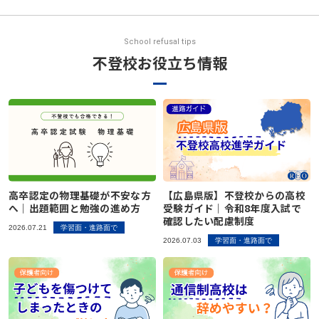
School refusal tips
不登校お役立ち情報
高卒認定の物理基礎が不安な方
【広島県版】不登校からの高校
へ｜出題範囲と勉強の進め方
受験ガイド｜令和8年度入試で
確認したい配慮制度
2026.07.21
学習面・進路面で
2026.07.03
学習面・進路面で