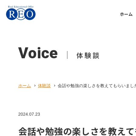
ホーム
Support
Voice
School refusal
Personal
Company
Tutorial
Voice
Support
Reo you
About
個別指
体験談
不登校
REOち
会社案
Voice
tips
ホーム
サポート内容
体験談
本人向け
会社概要
体験談
初めての方へ
不登校お役立ち情報
Online t
Communi
Kansai 
オンラ
子ども
関西校
サポート内容
ホーム
体験談
会話や勉強の楽しさを教えてもらいまし
体験談
Preparat
Parent
Recruit
Equival
体験談
親御さ
採用情
高卒認
2024.07.23
インタビュー
会話や勉強の楽しさを教えて
Uncateg
不登校お役立ち情報
未分類