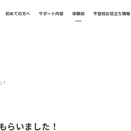
初めての方へ
サポート内容
体験談
不登校お役立ち情報
 / Free scrool
 system
tube
Tutor
Interview
Reoblog
Info recreation
Yokohama School
導塾・フリースクール
支援制度
ゃんねる
内
家庭教師
インタビュー
お役立ち情報
レクリエーション
横浜校
utor
cation
School
Correspondence High S
Method
Tokyo Central School
イン家庭教師
の接し方で
通信制サポート校
学習面・進路面で
東京中央校
た！
ion for High School
ment
Counseling
Interview
ency Exam
んのお悩みで
報
保護者カウンセリング
インタビュー
定試験対策
もらいました！
orized