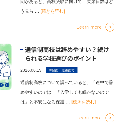
間があると、高校受験に向けて「欠席日数はど
う見ら …
[続きを読む]
Learn more
通信制高校は辞めやすい？続け
られる学校選びのポイント
2026.06.19
学習面・進路面で
通信制高校について調べていると、「途中で辞
めやすいのでは」「入学しても続かないので
は」と不安になる保護 …
[続きを読む]
Learn more