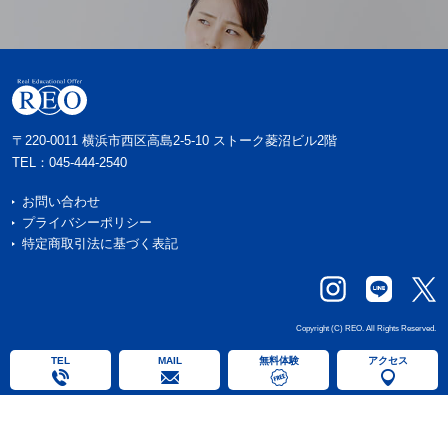
〒220-0011 横浜市西区高島2-5-10 ストーク菱沼ビル2階
TEL：
045-444-2540
お問い合わせ
プライバシーポリシー
特定商取引法に基づく表記
Copyright (C) REO. All Rights Reserved.
TEL
MAIL
無料体験
アクセス
戻る
戻る
戻る