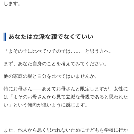
します。
お知らせ
もっと見る
もっと見る
もっと見る
AIあべ不登校相談室
045-444-2540
あなたは立派な親でなくていい
「よその子に比べてウチの子は……」と思う方へ。
閉じる
まず、あなた自身のことを考えてみてください。
他の家庭の親と自分を比べてはいませんか。
特にお母さん――あえてお母さんと限定しますが、女性に
は「よそのお母さんから見て立派な母親であると思われた
い」という傾向が強いように感じます。
また、他人から悪く思われないために子どもを学校に行か