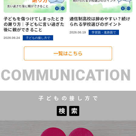
子どもを傷つけてしまったとき
通信制高校は辞めやすい？続け
の謝り方｜子どもに言い過ぎた
られる学校選びのポイント
後に親ができること
2026.06.19
学習面・進路面で
2026.06.24
子どもの接し方で
一覧はこちら
COMMUNICATION
子どもの接し方で
検
索
検
索