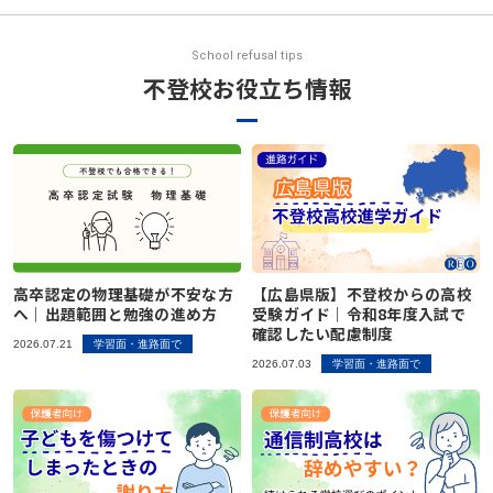
School refusal tips
不登校お役立ち情報
高卒認定の物理基礎が不安な方
【広島県版】不登校からの高校
へ｜出題範囲と勉強の進め方
受験ガイド｜令和8年度入試で
確認したい配慮制度
2026.07.21
学習面・進路面で
2026.07.03
学習面・進路面で