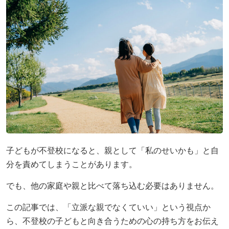
子どもの不登校を前向きに｜休むことの意味と親が
【東京都版】不登校のための高校受験ガイド｜フリ
不登校のこどもの味方！自治体ごとの教育支援セン
学習面・進路面で
できる支え方
ー入試・チャレンジスクール・通信制
ターの実際と活用事例
親御さんのお悩みで
【保護者さまインタビュー】REOはやっと巡り会
令和8年度から「情報」が必修に｜高卒認定試験の
立派な親でなくていい｜不登校の子どもを持つ親が
えた場所、自分自身の価値観が大きく変わりました
変更点と不登校生への影響をわかりやすく解説
つらいときの心の整え方
インタビュー
未分類
プレッシャーをかけていませんか？親からの期待に
高卒認定の物理基礎が不安な方へ｜出題範囲と勉強
不登校支援の基盤「教育機会確保法」ってどんな法
潰され不登校に
の進め方
律？
本人向け
【保護者さまインタビュー】親も一緒に成長した8
横浜の学びの多様化学校「横浜きりん学園」とは？
子どもの不登校を前向きに｜休むことの意味と親が
会社概要
年間。ここにいれば大丈夫だと思える場所です
不登校の子どもの新しい学びの場
できる支え方
無料体験
子どもが不登校になると、親として「私のせいかも」と自
同世代になじめなくて不登校なら、素敵な大人に引
【千葉県版】不登校からの高校受験ガイド｜令和8
天才には不登校経験者が多い！不登校の先にある、
分を責めてしまうことがあります。
き合わせてあげましょう
年度入試で確認したい配慮制度
それぞれの才能
お問い合わせ
でも、他の家庭や親と比べて落ち込む必要はありません。
プライバシーポリシー
「なぜ」の位置を変えると、不登校の見え方が変わ
不登校でも合格を目指せる！高卒認定試験【国語
【保護者さまインタビュー】REOはやっと巡り会
る
編】
えた場所、自分自身の価値観が大きく変わりました
この記事では、「立派な親でなくていい」という視点か
特定商取引法に基づく表記
ら、不登校の子どもと向き合うための心の持ち方をお伝え