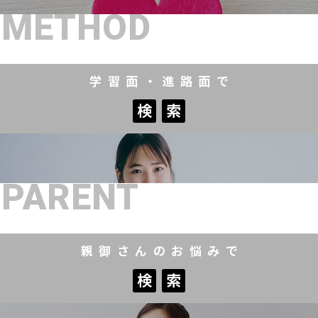
METHOD
学習面・進路面で
検
索
検
索
PARENT
親御さんのお悩みで
検
索
検
索