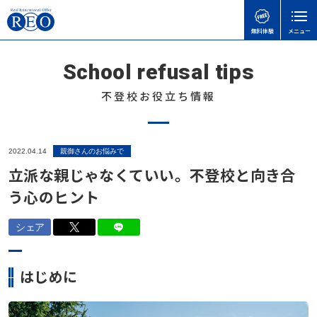
無料体験
メニュー
School refusal tips
親御さんのお悩みで
子どもの接し方で
学習面・進路面で
閉じる
検
検
検
索
索
索
不登校お役立ち情報
ホーム
初めての方へ
子どもを傷つけてしまったときの謝り方｜子どもに
【さいたま市】いろどり学園とは？不登校の子も通
【神奈川県版】不登校のための高校受験ガイド
2022.04.14
親御さんのお悩みで
サポート内容
言い過ぎた後に親ができること
える学校の特徴を解説
立派な親じゃなくていい。不登校と向き合
「何もしない時間」が、人生の土台になる｜不登校
体験談
う心のヒント
不登校の子どもに進路の話はいつする？親が知って
不登校でも合格可能！高卒認定試験 公共の勉強法
の子どもの“空白期間”について
おきたい切り出し方と関わり方
と出題範囲
不登校お役立ち情報
不登校の子どもに進路の話はいつする？親が知って
シェア
不登校でゲームをやりすぎても大丈夫？
【埼玉県版】不登校からの高校受験ガイド｜令和8
おきたい切り出し方と関わり方
不登校支援制度
年度入試対応
はじめに
不登校の子どもへの関わり方で気をつけたいこと｜
教育支援センターとは？不登校の子どもを支える
お役立ち情報
親がやりがちなNG行動とは
【神奈川県版】不登校のための高校受験ガイド
「もう一つの居場所」【2025年版】
子どもの接し方で