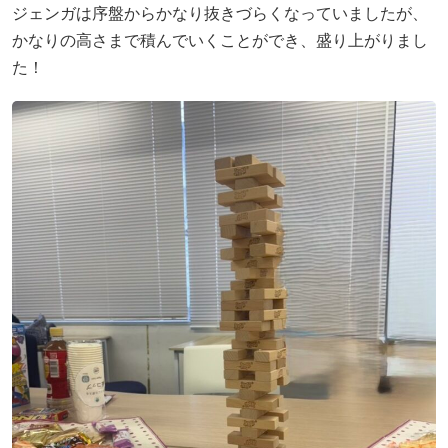
ジェンガは序盤からかなり抜きづらくなっていましたが、
会社概要
かなりの高さまで積んでいくことができ、盛り上がりまし
た！
無料体験
お問い合わせ
プライバシーポリシー
特定商取引法に基づく表記
お知らせ
AIあべ不登校相談室
045-444-2540
閉じる