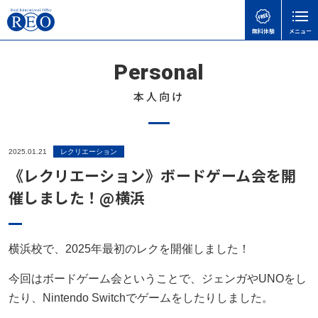
無料体験
メニュー
Personal
閉じる
本人向け
ホーム
初めての方へ
2025.01.21
レクリエーション
サポート内容
《レクリエーション》ボードゲーム会を開
体験談
催しました！@横浜
不登校お役立ち情報
本人向け
横浜校で、2025年最初のレクを開催しました！
今回はボードゲーム会ということで、ジェンガやUNOをし
REOちゃんねる
たり、Nintendo Switchでゲームをしたりしました。
レクリエーション