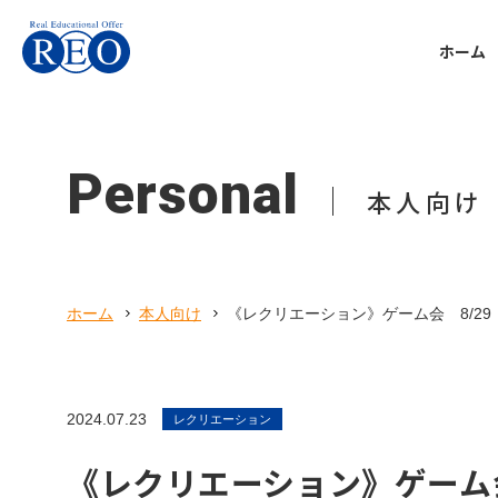
ホーム
Support
Voice
School refusal
Personal
Company
Tutorial
Voice
Support
Reo you
About
個別指
体験談
不登校
REOち
会社案
Personal
tips
ホーム
サポート内容
体験談
本人向け
会社概要
本人向け
初めての方へ
不登校お役立ち情報
Online t
Communi
Kansai 
オンラ
子ども
関西校
サポート内容
ホーム
本人向け
《レクリエーション》ゲーム会 8/29（
体験談
Preparat
Parent
Recruit
Equival
不登校お役立ち情報
親御さ
採用情
高卒認
本人向け
2024.07.23
レクリエーション
Uncateg
REOちゃんねる
《レクリエーション》ゲーム会 
未分類