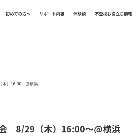
初めての方へ
サポート内容
体験談
不登校お役立ち情報
 / Free scrool
 system
tube
Tutor
Interview
Reoblog
Info recreation
Yokohama School
導塾・フリースクール
支援制度
ゃんねる
内
家庭教師
インタビュー
お役立ち情報
レクリエーション
横浜校
utor
cation
School
Correspondence High S
Method
Tokyo Central School
イン家庭教師
の接し方で
通信制サポート校
学習面・進路面で
東京中央校
木）16:00～@横浜
ion for High School
ment
Counseling
Interview
ency Exam
んのお悩みで
報
保護者カウンセリング
インタビュー
定試験対策
orized
8/29（木）16:00～@横浜