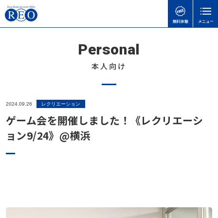
無料体験
メニュー
Personal
閉じる
本人向け
ホーム
初めての方へ
2024.09.26
レクリエーション
サポート内容
ゲーム会を開催しました！《レクリエーシ
体験談
ョン9/24》@横浜
不登校お役立ち情報
本人向け
REOちゃんねる
レクリエーション