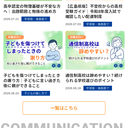
高卒認定の物理基礎が不安な方
【広島県版】不登校からの高校
へ｜出題範囲と勉強の進め方
受験ガイド｜令和8年度入試で
確認したい配慮制度
2026.07.21
学習面・進路面で
2026.07.03
学習面・進路面で
子どもを傷つけてしまったとき
通信制高校は辞めやすい？続け
の謝り方｜子どもに言い過ぎた
られる学校選びのポイント
後に親ができること
2026.06.19
学習面・進路面で
2026.06.24
子どもの接し方で
一覧はこちら