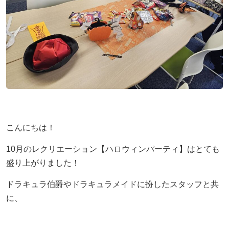
令和8年度から「情報」が必修に｜高卒認定試験の
不登校の子どもに進路の話はいつする？親が知って
お問い合わせ
不登校でゲームをやりすぎても大丈夫？
変更点と不登校生への影響をわかりやすく解説
おきたい切り出し方と関わり方
プライバシーポリシー
プレッシャーをかけていませんか？親からの期待に
【東京都版】不登校のための高校受験ガイド｜フリ
立派な親でなくていい｜不登校の子どもを持つ親が
潰され不登校に
ー入試・チャレンジスクール・通信制
つらいときの心の整え方
特定商取引法に基づく表記
お知らせ
【保護者さまインタビュー】親も一緒に成長した8
高卒認定の物理基礎が不安な方へ｜出題範囲と勉強
不登校支援の基盤「教育機会確保法」ってどんな法
年間。ここにいれば大丈夫だと思える場所です
の進め方
律？
未分類
同世代になじめなくて不登校なら、素敵な大人に引
横浜の学びの多様化学校「横浜きりん学園」とは？
子どもの不登校を前向きに｜休むことの意味と親が
イベント
こんにちは！
き合わせてあげましょう
不登校の子どもの新しい学びの場
できる支え方
セミナー
10月のレクリエーション【ハロウィンパーティ】はとても
【保護者さまインタビュー】REOはやっと巡り会
【千葉県版】不登校からの高校受験ガイド｜令和8
天才には不登校経験者が多い！不登校の先にある、
盛り上がりました！
えた場所、自分自身の価値観が大きく変わりました
年度入試で確認したい配慮制度
それぞれの才能
相談会
ドラキュラ伯爵やドラキュラメイドに扮したスタッフと共
懇親会
不登校の子どもへの話しかけ方に悩む親へ｜学校の
不登校でも合格を目指せる！高卒認定試験【国語
【保護者さまインタビュー】親も一緒に成長した8
に、
話をしなくても大丈夫
編】
年間。ここにいれば大丈夫だと思える場所です
活動報告