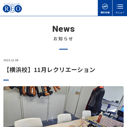
無料体験
メニュー
News
親御さんのお悩みで
子どもの接し方で
学習面・進路面で
閉じる
検
検
検
索
索
索
お知らせ
ホーム
初めての方へ
子どもを傷つけてしまったときの謝り方｜子どもに
【さいたま市】いろどり学園とは？不登校の子も通
【神奈川県版】不登校のための高校受験ガイド
2023.11.08
サポート内容
言い過ぎた後に親ができること
える学校の特徴を解説
【横浜校】11月レクリエーション
「何もしない時間」が、人生の土台になる｜不登校
体験談
不登校の子どもに進路の話はいつする？親が知って
不登校でも合格可能！高卒認定試験 公共の勉強法
の子どもの“空白期間”について
おきたい切り出し方と関わり方
と出題範囲
不登校お役立ち情報
教育支援センターとは？不登校の子どもを支える
不登校の子どもへの関わり方で気をつけたいこと｜
【埼玉県版】不登校からの高校受験ガイド｜令和8
「もう一つの居場所」【2025年版】
本人向け
親がやりがちなNG行動とは
年度入試対応
不登校のこどもの味方！自治体ごとの教育支援セン
会社概要
子どもの不登校を前向きに｜休むことの意味と親が
【神奈川県版】不登校のための高校受験ガイド
ターの実際と活用事例
無料体験
できる支え方