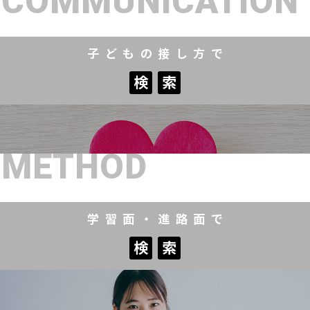
COMMUNICATION
子どもの接し方で
検
索
検
索
METHOD
学習面・進路面で
検
索
検
索