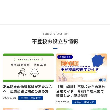
School refusal tips
不登校お役立ち情報
高卒認定の物理基礎が不安な方
【岡山県版】不登校からの高校
へ｜出題範囲と勉強の進め方
受験ガイド｜令和8年度入試で
確認したい配慮制度
2026.07.21
学習面・進路面で
2026.07.10
学習面・進路面で