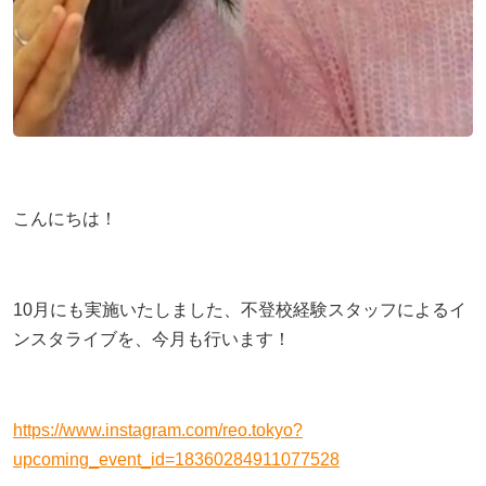
もっと見る
AIあべ不登校相談室
もっと見る
もっと見る
045-444-2540
閉じる
こんにちは！
10月にも実施いたしました、不登校経験スタッフによるイ
ンスタライブを、今月も行います！
https://www.instagram.com/reo.tokyo?
upcoming_event_id=18360284911077528