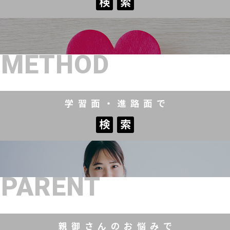
検
索
検
索
METHOD
学習面・進路面で
検
索
検
索
PARENT
親御さんのお悩みで