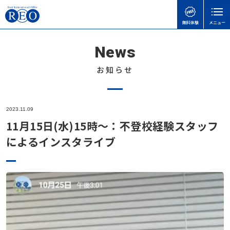
無料体験
メニュー
News
親御さんのお悩みで
子どもの接し方で
学習面・進路面で
閉じる
検
検
検
索
索
索
お知らせ
ホーム
初めての方へ
子どもを傷つけてしまったときの謝り方｜子どもに
【さいたま市】いろどり学園とは？不登校の子も通
【神奈川県版】不登校のための高校受験ガイド
2023.11.09
サポート内容
言い過ぎた後に親ができること
える学校の特徴を解説
11月15日(水)15時～：不登校経験スタッフ
不登校のこどもの味方！自治体ごとの教育支援セン
体験談
によるインスタライブ
不登校の子どもに進路の話はいつする？親が知って
不登校でも合格可能！高卒認定試験 公共の勉強法
ターの実際と活用事例
おきたい切り出し方と関わり方
と出題範囲
不登校お役立ち情報
「何もしない時間」が、人生の土台になる｜不登校
不登校でゲームをやりすぎても大丈夫？
令和8年度から「情報」が必修に｜高卒認定試験の
の子どもの“空白期間”について
本人向け
変更点と不登校生への影響をわかりやすく解説
子どもの不登校を前向きに｜休むことの意味と親が
天才には不登校経験者が多い！不登校の先にある、
会社概要
できる支え方
高卒認定の物理基礎が不安な方へ｜出題範囲と勉強
それぞれの才能
無料体験
の進め方