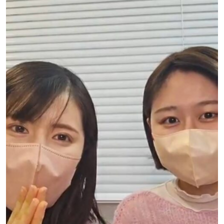
不登校の子どもへの関わり方で気をつけたいこと｜
不登校の子どもに進路の話はいつする？親が知って
お問い合わせ
親がやりがちなNG行動とは
【埼玉県版】不登校からの高校受験ガイド｜令和8
おきたい切り出し方と関わり方
年度入試対応
プライバシーポリシー
不登校の子どもが学校に行きたくなる魔法の言葉
立派な親でなくていい｜不登校の子どもを持つ親が
【神奈川県版】不登校のための高校受験ガイド
つらいときの心の整え方
特定商取引法に基づく表記
「なぜ」の位置を変えると、不登校の見え方が変わ
お知らせ
る
【千葉県版】不登校からの高校受験ガイド｜令和8
子どもの不登校を前向きに｜休むことの意味と親が
年度入試で確認したい配慮制度
できる支え方
未分類
不登校の子どもへの話しかけ方に悩む親へ｜学校の
話をしなくても大丈夫
横浜の学びの多様化学校「横浜きりん学園」とは？
不登校支援の基盤「教育機会確保法」ってどんな法
イベント
不登校の子どもの新しい学びの場
律？
不登校に関わる「条件」を出さないで！親子であっ
セミナー
ても会話のTPOを忘れないこと
【東京都版】不登校のための高校受験ガイド｜フリ
「なぜ」の位置を変えると、不登校の見え方が変わ
ー入試・チャレンジスクール・通信制
る
相談会
【保護者さまインタビュー】親も一緒に成長した8
懇親会
年間。ここにいれば大丈夫だと思える場所です
不登校でも合格を目指せる！高卒認定試験【国語
【保護者さまインタビュー】親も一緒に成長した8
編】
年間。ここにいれば大丈夫だと思える場所です
活動報告