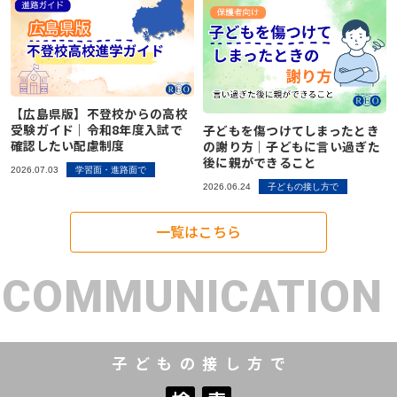
【広島県版】不登校からの高校
受験ガイド｜令和8年度入試で
子どもを傷つけてしまったとき
確認したい配慮制度
の謝り方｜子どもに言い過ぎた
後に親ができること
2026.07.03
学習面・進路面で
2026.06.24
子どもの接し方で
一覧はこちら
COMMUNICATION
子どもの接し方で