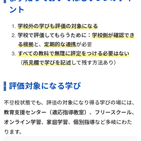
ント
学校外の学びも評価の対象になる
学校で評価してもらうために：
学校側が確認でき
る根拠
と、
定期的な連携
が必要
すべての教科で無理に評定をつける必要はない
（
所見欄で学びを記述
して残す方法あり）
評価対象になる学び
不登校状態でも、評価の対象になり得る学びの場には、
教育支援センター（適応指導教室）
、
フリースクール
、
オンライン学習
、
家庭学習
、
個別指導
など多岐にわた
ります。