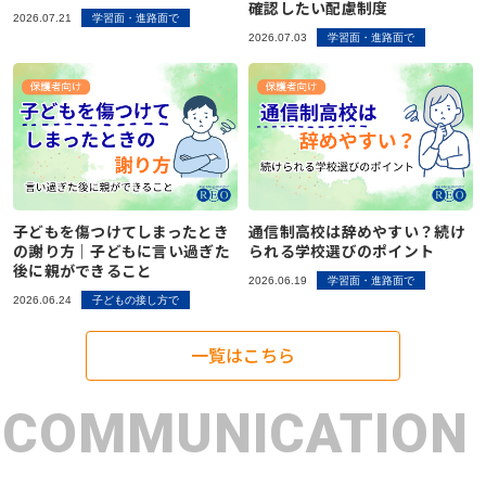
確認したい配慮制度
2026.07.21
学習面・進路面で
2026.07.03
学習面・進路面で
子どもを傷つけてしまったとき
通信制高校は辞めやすい？続け
の謝り方｜子どもに言い過ぎた
られる学校選びのポイント
後に親ができること
2026.06.19
学習面・進路面で
2026.06.24
子どもの接し方で
一覧はこちら
COMMUNICATION