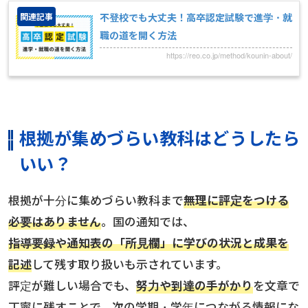
関連記事
不登校でも大丈夫！高卒認定試験で進学・就
職の道を開く方法
https://reo.co.jp/method/kounin-about/
根拠が集めづらい教科はどうしたら
いい？
根拠が十分に集めづらい教科まで
無理に評定をつける
必要はありません
。国の通知では、
指導要録や通知表の「所見欄」に学びの状況と成果を
記述
して残す取り扱いも示されています。
評定が難しい場合でも、
努力や到達の手がかり
を文章で
丁寧に残すことで、次の学期・学年につながる情報にな