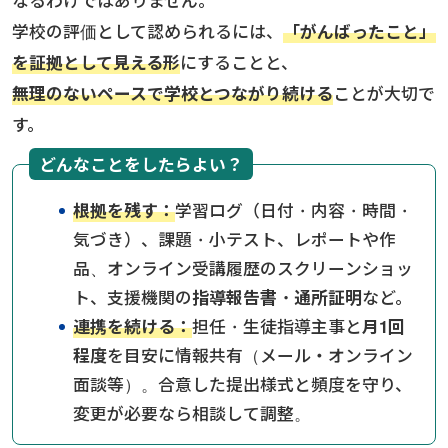
学校の評価として認められるには、
「がんばったこと」
を証拠として見える形
にすることと、
無理のないペースで学校とつながり続ける
ことが大切で
す。
どんなことをしたらよい？
根拠を残す：
学習ログ（日付・内容・時間・
気づき）、課題・小テスト、レポートや作
品、オンライン受講履歴のスクリーンショッ
ト、支援機関の
指導報告書・通所証明
など。
連携を続ける：
担任・生徒指導主事と
月1回
程度
を目安に情報共有（メール・オンライン
面談等）。合意した提出様式と頻度を守り、
変更が必要なら相談して調整。