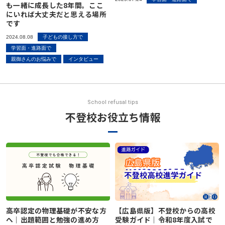
も一緒に成長した8年間。ここ
にいれば大丈夫だと思える場所
です
2024.08.08
子どもの接し方で
学習面・進路面で
親御さんのお悩みで
インタビュー
School refusal tips
不登校お役立ち情報
高卒認定の物理基礎が不安な方
【広島県版】不登校からの高校
へ｜出題範囲と勉強の進め方
受験ガイド｜令和8年度入試で