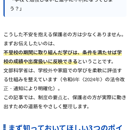
もっと見る
お知らせ
う？」
もっと見る
もっと見る
AIあべ不登校相談室
045-444-2540
こうした不安を抱える保護者の方は少なくありません。
まずお伝えしたいのは、
不登校の期間に取り組んだ学びは、条件を満たせば学
閉じる
校の成績や出席扱いに反映できる
ということです。
文部科学省は、学校外や家庭での学びを柔軟に評価す
る仕組みを整えています（令和6年〈2024年〉の法令改
正・通知により明確化）。
この記事では、制度の要点と、保護者の方が実際に動き
出すための道筋をやさしく整理します。
まず知っておいてほしい3つのポイ