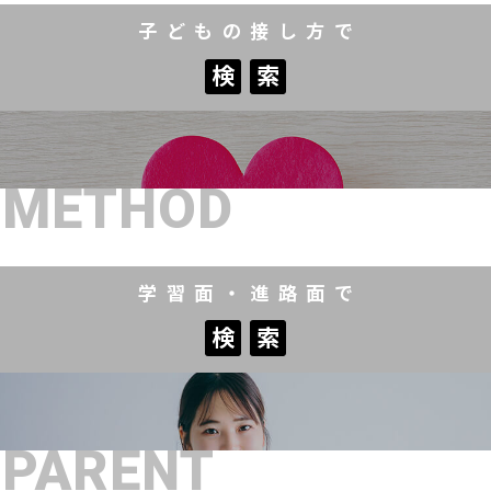
子どもの接し方で
検
索
検
索
METHOD
学習面・進路面で
検
索
検
索
PARENT