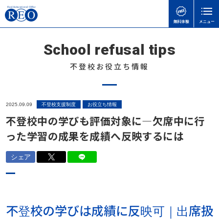
無料体験
メニュー
School refusal tips
親御さんのお悩みで
子どもの接し方で
学習面・進路面で
閉じる
検
検
検
索
索
索
不登校お役立ち情報
ホーム
初めての方へ
子どもを傷つけてしまったときの謝り方｜子どもに
【さいたま市】いろどり学園とは？不登校の子も通
【神奈川県版】不登校のための高校受験ガイド
2025.09.09
不登校支援制度
お役立ち情報
サポート内容
言い過ぎた後に親ができること
える学校の特徴を解説
不登校中の学びも評価対象に―欠席中に行
不登校のこどもの味方！自治体ごとの教育支援セン
体験談
った学習の成果を成績へ反映するには
不登校の子どもに進路の話はいつする？親が知って
不登校でも合格可能！高卒認定試験 公共の勉強法
ターの実際と活用事例
おきたい切り出し方と関わり方
と出題範囲
不登校お役立ち情報
「何もしない時間」が、人生の土台になる｜不登校
シェア
不登校の子どもへの関わり方で気をつけたいこと｜
令和8年度から「情報」が必修に｜高卒認定試験の
の子どもの“空白期間”について
不登校支援制度
親がやりがちなNG行動とは
変更点と不登校生への影響をわかりやすく解説
不登校の子どもに進路の話はいつする？親が知って
お役立ち情報
子どもの不登校を前向きに｜休むことの意味と親が
【埼玉県版】不登校からの高校受験ガイド｜令和8
おきたい切り出し方と関わり方
不登校の学びは成績に反映可｜出席扱
子どもの接し方で
できる支え方
年度入試対応