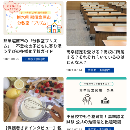
那須塩原市の「分教室プリズ
ム」｜不登校の子どもに寄り添
う学びの多様化学校ガイド
高卒認定を受ける？高校に所属
する？それぞれ向いているのは
2025.09.25
不登校支援制度
どんな人？
2024.07.14
学習面・進路面で
不登校でも合格可能！高卒認定
試験 公共の勉強法と出題範囲
【保護者さまインタビュー】親
2025.07.24
学習面・進路面で