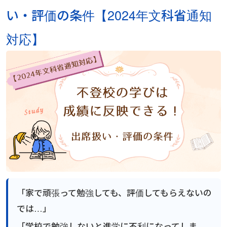
立派な親でなくていい｜不登校の子どもを持つ親が
い・評価の条件【2024年文科省通知
学習面・進路面で
不登校でゲームをやりすぎても大丈夫？
高卒認定の物理基礎が不安な方へ｜出題範囲と勉強
つらいときの心の整え方
の進め方
対応】
親御さんのお悩みで
不登校の子どもへの話しかけ方に悩む親へ｜学校の
子どもの不登校を前向きに｜休むことの意味と親が
話をしなくても大丈夫
【神奈川県版】不登校のための高校受験ガイド
できる支え方
インタビュー
未分類
不登校の子どもが学校に行きたくなる魔法の言葉
【東京都版】不登校のための高校受験ガイド｜フリ
天才には不登校経験者が多い！不登校の先にある、
ー入試・チャレンジスクール・通信制
それぞれの才能
本人向け
【保護者さまインタビュー】REOはやっと巡り会
えた場所、自分自身の価値観が大きく変わりました
横浜の学びの多様化学校「横浜きりん学園」とは？
不登校支援の基盤「教育機会確保法」ってどんな法
会社概要
不登校の子どもの新しい学びの場
律？
「なぜ」の位置を変えると、不登校の見え方が変わ
無料体験
る
不登校でも合格を目指せる！高卒認定試験【国語
【保護者さまインタビュー】REOはやっと巡り会
編】
えた場所、自分自身の価値観が大きく変わりました
お問い合わせ
プレッシャーをかけていませんか？親からの期待に
プライバシーポリシー
潰され不登校に
【千葉県版】不登校からの高校受験ガイド｜令和8
「なぜ」の位置を変えると、不登校の見え方が変わ
「家で頑張って勉強しても、評価してもらえないの
年度入試で確認したい配慮制度
る
では…」
特定商取引法に基づく表記
「学校で勉強しないと進学に不利になってしま