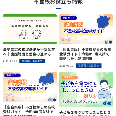
不登校お役立ち情報
高卒認定の物理基礎が不安な方
【岡山県版】不登校からの高校
へ｜出題範囲と勉強の進め方
受験ガイド｜令和8年度入試で
確認したい配慮制度
2026.07.21
学習面・進路面で
2026.07.10
学習面・進路面で
【広島県版】不登校からの高校
受験ガイド｜令和8年度入試で
子どもを傷つけてしまったとき