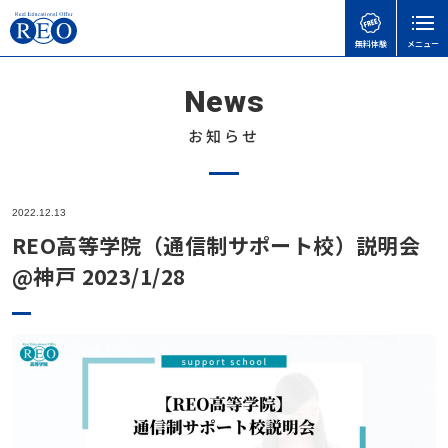
無料体験
メニュー
News
親御さんのお悩みで
子どもの接し方で
学習面・進路面で
閉じる
検
検
検
索
索
索
お知らせ
ホーム
初めての方へ
子どもを傷つけてしまったときの謝り方｜子どもに
【さいたま市】いろどり学園とは？不登校の子も通
【神奈川県版】不登校のための高校受験ガイド
2022.12.13
サポート内容
言い過ぎた後に親ができること
える学校の特徴を解説
REO高等学院（通信制サポート校）説明会
不登校のこどもの味方！自治体ごとの教育支援セン
体験談
@神戸 2023/1/28
不登校の子どもに進路の話はいつする？親が知って
不登校でも合格可能！高卒認定試験 公共の勉強法
ターの実際と活用事例
おきたい切り出し方と関わり方
と出題範囲
不登校お役立ち情報
立派な親でなくていい｜不登校の子どもを持つ親が
不登校でゲームをやりすぎても大丈夫？
令和8年度から「情報」が必修に｜高卒認定試験の
つらいときの心の整え方
本人向け
変更点と不登校生への影響をわかりやすく解説
不登校の子どもへの関わり方で気をつけたいこと｜
「何もしない時間」が、人生の土台になる｜不登校
会社概要
親がやりがちなNG行動とは
高卒認定の物理基礎が不安な方へ｜出題範囲と勉強
の子どもの“空白期間”について
無料体験
の進め方