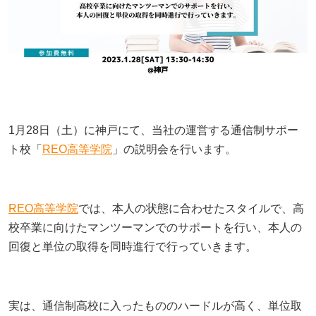
不登校の子どもが学校に行きたくなる魔法の言葉
天才には不登校経験者が多い！不登校の先にある、
お問い合わせ
【埼玉県版】不登校からの高校受験ガイド｜令和8
それぞれの才能
子どもの不登校を前向きに｜休むことの意味と親が
年度入試対応
プライバシーポリシー
できる支え方
不登校の子どもに進路の話はいつする？親が知って
【東京都版】不登校のための高校受験ガイド｜フリ
おきたい切り出し方と関わり方
特定商取引法に基づく表記
不登校に関わる「条件」を出さないで！親子であっ
ー入試・チャレンジスクール・通信制
お知らせ
ても会話のTPOを忘れないこと
不登校支援の基盤「教育機会確保法」ってどんな法
横浜の学びの多様化学校「横浜きりん学園」とは？
律？
1月28日（土）に神戸にて、当社の運営する通信制サポー
未分類
「なぜ」の位置を変えると、不登校の見え方が変わ
不登校の子どもの新しい学びの場
ト校「
REO高等学院
」の説明会を行います。
る
子どもの不登校を前向きに｜休むことの意味と親が
イベント
【神奈川県版】不登校のための高校受験ガイド
できる支え方
【保護者さまインタビュー】親も一緒に成長した8
セミナー
REO高等学院
では、本人の状態に合わせたスタイルで、高
年間。ここにいれば大丈夫だと思える場所です
【千葉県版】不登校からの高校受験ガイド｜令和8
「なぜ」の位置を変えると、不登校の見え方が変わ
校卒業に向けたマンツーマンでのサポートを行い、本人の
年度入試で確認したい配慮制度
る
相談会
回復と単位の取得を同時進行で行っていきます。
不登校の子どもへの話しかけ方に悩む親へ｜学校の
懇親会
話をしなくても大丈夫
不登校でも合格を目指せる！高卒認定試験【国語
【保護者さまインタビュー】親も一緒に成長した8
編】
年間。ここにいれば大丈夫だと思える場所です
活動報告
実は、通信制高校に入ったもののハードルが高く、単位取