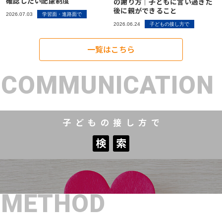
確認したい配慮制度
の謝り方｜子どもに言い過ぎた
後に親ができること
2026.07.03
学習面・進路面で
2026.06.24
子どもの接し方で
一覧はこちら
COMMUNICATION
子どもの接し方で
検
索
検
索
METHOD