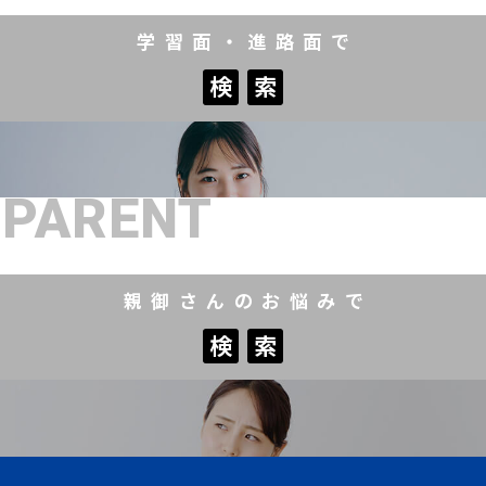
学習面・進路面で
検
索
検
索
PARENT
親御さんのお悩みで
検
索
検
索