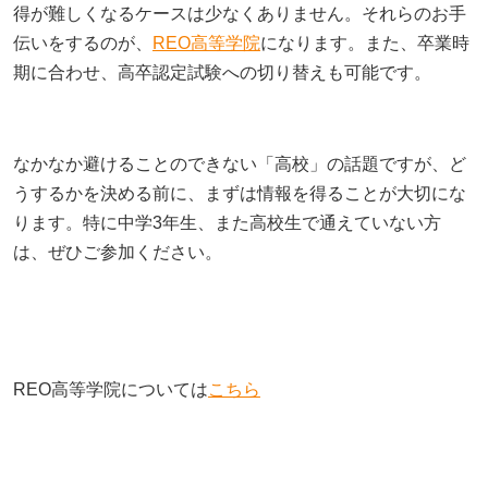
もっと見る
得が難しくなるケースは少なくありません。それらのお手
AIあべ不登校相談室
もっと見る
もっと見る
伝いをするのが、
REO高等学院
になります。また、卒業時
期に合わせ、高卒認定試験への切り替えも可能です。
045-444-2540
閉じる
なかなか避けることのできない「高校」の話題ですが、ど
うするかを決める前に、まずは情報を得ることが大切にな
ります。特に中学3年生、また高校生で通えていない方
は、ぜひご参加ください。
REO高等学院については
こちら