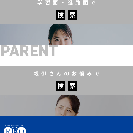
学習面・進路面で
検
索
検
索
PARENT
親御さんのお悩みで
検
索
検
索