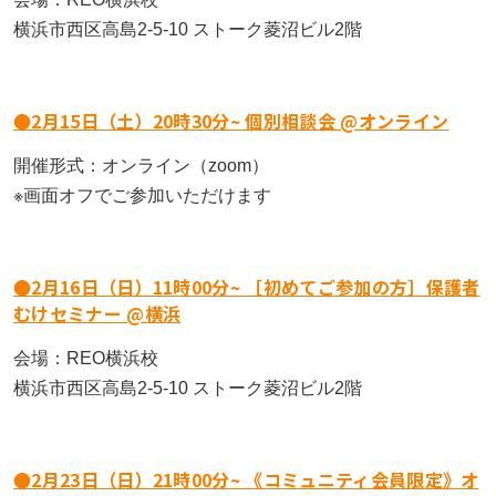
もっと見る
AIあべ不登校相談室
横浜市西区高島2-5-10 ストーク菱沼ビル2階
もっと見る
もっと見る
045-444-2540
●2月15日（土）20時30分~ 個別相談会 @オンライン
閉じる
開催形式：オンライン（zoom）
※画面オフでご参加いただけます
●2月16日（日）11時00分~ ［初めてご参加の方］保護者
むけセミナー @横浜
会場：REO横浜校
横浜市西区高島2-5-10 ストーク菱沼ビル2階
●2月23日（日）21時00分~ 《コミュニティ会員限定》オ