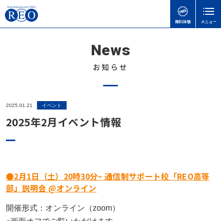
無料体験
メニュー
News
親御さんのお悩みで
子どもの接し方で
学習面・進路面で
閉じる
検
検
検
索
索
索
お知らせ
ホーム
初めての方へ
子どもを傷つけてしまったときの謝り方｜子どもに
【さいたま市】いろどり学園とは？不登校の子も通
【神奈川県版】不登校のための高校受験ガイド
2025.01.21
イベント
サポート内容
言い過ぎた後に親ができること
える学校の特徴を解説
2025年2月イベント情報
不登校のこどもの味方！自治体ごとの教育支援セン
体験談
不登校の子どもに進路の話はいつする？親が知って
不登校でも合格可能！高卒認定試験 公共の勉強法
ターの実際と活用事例
おきたい切り出し方と関わり方
と出題範囲
不登校お役立ち情報
「何もしない時間」が、人生の土台になる｜不登校
不登校でゲームをやりすぎても大丈夫？
令和8年度から「情報」が必修に｜高卒認定試験の
の子どもの“空白期間”について
本人向け
●2月1日（土）20時30分~ 通信制サポート校「REO高等
変更点と不登校生への影響をわかりやすく解説
部」説明会 @オンライン
子どもの不登校を前向きに｜休むことの意味と親が
天才には不登校経験者が多い！不登校の先にある、
会社概要
できる支え方
高卒認定の物理基礎が不安な方へ｜出題範囲と勉強
それぞれの才能
開催形式：オンライン（zoom）
無料体験
の進め方