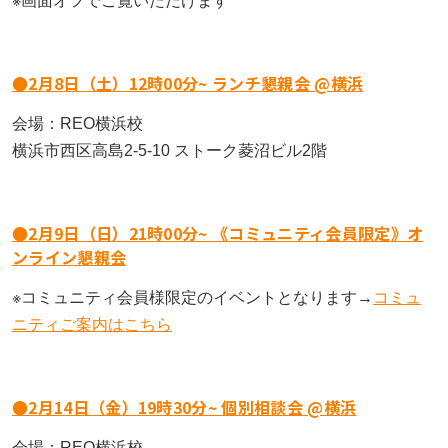
※画面オフでご覧いただけます
不登校の子どもへの関わり方で気をつけたいこと｜
不登校の子どもに進路の話はいつする？親が知って
お問い合わせ
親がやりがちなNG行動とは
【埼玉県版】不登校からの高校受験ガイド｜令和8
おきたい切り出し方と関わり方
年度入試対応
プライバシーポリシー
●2月8日（土）12時00分~ ランチ懇親会 @横浜
不登校の子どもが学校に行きたくなる魔法の言葉
立派な親でなくていい｜不登校の子どもを持つ親が
【神奈川県版】不登校のための高校受験ガイド
つらいときの心の整え方
特定商取引法に基づく表記
会場：REO横浜校
「なぜ」の位置を変えると、不登校の見え方が変わ
横浜市西区高島2-5-10 ストーク菱沼ビル2階
お知らせ
る
【千葉県版】不登校からの高校受験ガイド｜令和8
不登校支援の基盤「教育機会確保法」ってどんな法
年度入試で確認したい配慮制度
律？
未分類
不登校の子どもへの話しかけ方に悩む親へ｜学校の
●2月9日（日）21時00分~ 《コミュニティ会員限定》オ
話をしなくても大丈夫
横浜の学びの多様化学校「横浜きりん学園」とは？
子どもの不登校を前向きに｜休むことの意味と親が
イベント
ンライン懇親会
不登校の子どもの新しい学びの場
できる支え方
不登校に関わる「条件」を出さないで！親子であっ
セミナー
※コミュニティ会員様限定のイベントとなります→
コミュ
ても会話のTPOを忘れないこと
【東京都版】不登校のための高校受験ガイド｜フリ
「なぜ」の位置を変えると、不登校の見え方が変わ
ニティご案内はこちら
ー入試・チャレンジスクール・通信制
る
相談会
【保護者さまインタビュー】親も一緒に成長した8
懇親会
年間。ここにいれば大丈夫だと思える場所です
不登校でも合格を目指せる！高卒認定試験【国語
【保護者さまインタビュー】親も一緒に成長した8
編】
年間。ここにいれば大丈夫だと思える場所です
●2月14日（金）19時30分~ 個別相談会 @横浜
活動報告
会場：REO横浜校