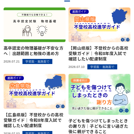
高卒認定の物理基礎が不安な方
【岡山県版】不登校からの高校
へ｜出題範囲と勉強の進め方
受験ガイド｜令和8年度入試で
確認したい配慮制度
2026.07.21
学習面・進路面で
2026.07.10
学習面・進路面で
【広島県版】不登校からの高校
受験ガイド｜令和8年度入試で
子どもを傷つけてしまったとき
確認したい配慮制度
の謝り方｜子どもに言い過ぎた
後に親ができること
2026.07.03
学習面・進路面で