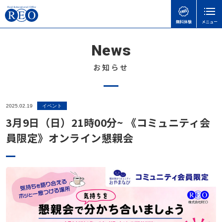
無料体験
メニュー
News
親御さんのお悩みで
子どもの接し方で
学習面・進路面で
閉じる
検
検
検
索
索
索
お知らせ
ホーム
初めての方へ
子どもを傷つけてしまったときの謝り方｜子どもに
【さいたま市】いろどり学園とは？不登校の子も通
【神奈川県版】不登校のための高校受験ガイド
2025.02.19
イベント
サポート内容
言い過ぎた後に親ができること
える学校の特徴を解説
3月9日（日）21時00分~ 《コミュニティ会
不登校のこどもの味方！自治体ごとの教育支援セン
体験談
員限定》オンライン懇親会
不登校の子どもに進路の話はいつする？親が知って
不登校でも合格可能！高卒認定試験 公共の勉強法
ターの実際と活用事例
おきたい切り出し方と関わり方
と出題範囲
不登校お役立ち情報
「何もしない時間」が、人生の土台になる｜不登校
不登校でゲームをやりすぎても大丈夫？
令和8年度から「情報」が必修に｜高卒認定試験の
の子どもの“空白期間”について
本人向け
変更点と不登校生への影響をわかりやすく解説
子どもの不登校を前向きに｜休むことの意味と親が
天才には不登校経験者が多い！不登校の先にある、
会社概要
できる支え方
高卒認定の物理基礎が不安な方へ｜出題範囲と勉強
それぞれの才能
無料体験
の進め方