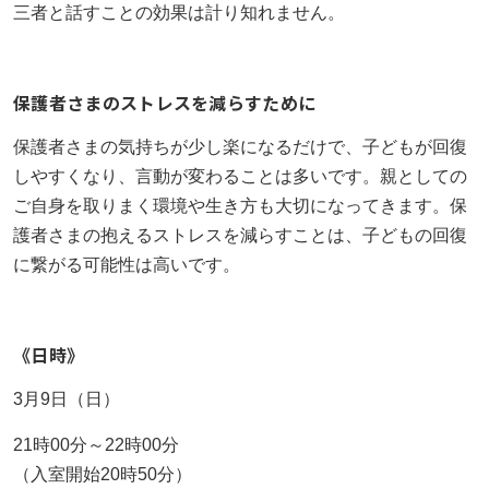
もっと見る
三者と話すことの効果は計り知れません。
AIあべ不登校相談室
もっと見る
もっと見る
045-444-2540
保護者さまのストレスを減らすために
保護者さまの気持ちが少し楽になるだけで、子どもが回復
閉じる
しやすくなり、言動が変わることは多いです。親としての
ご自身を取りまく環境や生き方も大切になってきます。保
護者さまの抱えるストレスを減らすことは、子どもの回復
に繋がる可能性は高いです。
《日時》
3月9日（日）
21時00分～22時00分
（入室開始20時50分）