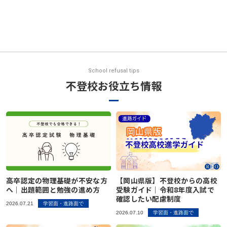
School refusal tips
不登校お役立ち情報
高卒認定の物理基礎が不安な方
【岡山県版】不登校からの高校
へ｜出題範囲と勉強の進め方
受験ガイド｜令和8年度入試で
確認したい配慮制度
2026.07.21
学習面・進路面で
2026.07.10
学習面・進路面で