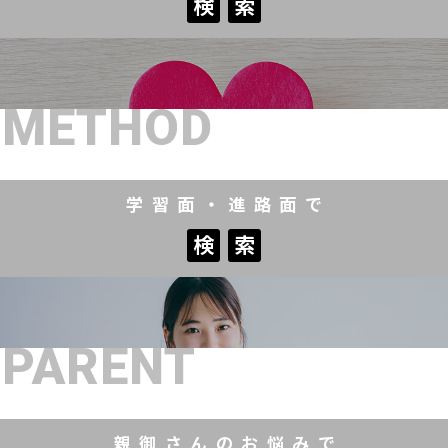
検
索
検
索
METHOD
学習面・進路面で
検
索
検
索
PARENT
親御さんのお悩みで