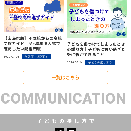
【広島県版】不登校からの高校
受験ガイド｜令和8年度入試で
子どもを傷つけてしまったとき
確認したい配慮制度
の謝り方｜子どもに言い過ぎた
後に親ができること
2026.07.03
学習面・進路面で
2026.06.24
子どもの接し方で
一覧はこちら
COMMUNICATION
子どもの接し方で