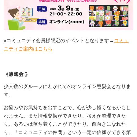
不登校の子どもへの関わり方で気をつけたいこと｜
不登校の子どもに進路の話はいつする？親が知って
お問い合わせ
親がやりがちなNG行動とは
【埼玉県版】不登校からの高校受験ガイド｜令和8
おきたい切り出し方と関わり方
年度入試対応
プライバシーポリシー
不登校の子どもが学校に行きたくなる魔法の言葉
立派な親でなくていい｜不登校の子どもを持つ親が
【神奈川県版】不登校のための高校受験ガイド
つらいときの心の整え方
特定商取引法に基づく表記
※コミュニティ会員様限定のイベントとなります→
コミュ
「なぜ」の位置を変えると、不登校の見え方が変わ
お知らせ
る
【千葉県版】不登校からの高校受験ガイド｜令和8
子どもの不登校を前向きに｜休むことの意味と親が
ニティご案内はこちら
年度入試で確認したい配慮制度
できる支え方
未分類
不登校の子どもへの話しかけ方に悩む親へ｜学校の
話をしなくても大丈夫
横浜の学びの多様化学校「横浜きりん学園」とは？
不登校支援の基盤「教育機会確保法」ってどんな法
《懇親会 》
イベント
不登校の子どもの新しい学びの場
律？
不登校に関わる「条件」を出さないで！親子であっ
少人数のグループにわかれてのオンライン懇親会となりま
セミナー
ても会話のTPOを忘れないこと
【東京都版】不登校のための高校受験ガイド｜フリ
「なぜ」の位置を変えると、不登校の見え方が変わ
す。
ー入試・チャレンジスクール・通信制
る
相談会
【保護者さまインタビュー】親も一緒に成長した8
お悩みやお気持ちを出すことで、心が少し軽くなるかもし
懇親会
年間。ここにいれば大丈夫だと思える場所です
不登校でも合格を目指せる！高卒認定試験【国語
【保護者さまインタビュー】親も一緒に成長した8
れません。また情報交換ができたり、考えが整理できた
編】
年間。ここにいれば大丈夫だと思える場所です
り、あるいは落ち着くことができたり、前向きになれた
活動報告
り、「コミュニティの仲間」という一定の信頼ができる第