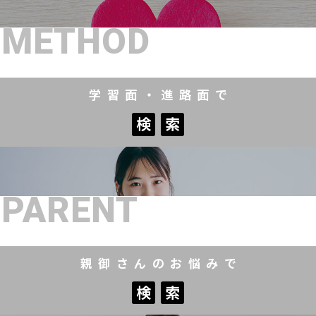
METHOD
学習面・進路面で
検
索
検
索
PARENT
親御さんのお悩みで
検
索
検
索