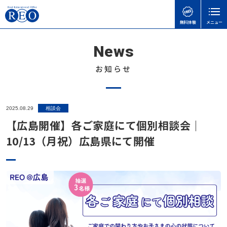
無料体験
メニュー
News
親御さんのお悩みで
子どもの接し方で
学習面・進路面で
閉じる
検
検
検
索
索
索
お知らせ
ホーム
初めての方へ
子どもを傷つけてしまったときの謝り方｜子どもに
不登校でも合格可能！高卒認定試験 公共の勉強法
【神奈川県版】不登校のための高校受験ガイド
2025.08.29
相談会
サポート内容
言い過ぎた後に親ができること
と出題範囲
【広島開催】各ご家庭にて個別相談会｜
不登校のこどもの味方！自治体ごとの教育支援セン
体験談
10/13（月祝）広島県にて開催
不登校でゲームをやりすぎても大丈夫？
【さいたま市】いろどり学園とは？不登校の子も通
ターの実際と活用事例
える学校の特徴を解説
不登校お役立ち情報
不登校の子どもに進路の話はいつする？親が知って
天才には不登校経験者が多い！不登校の先にある、
おきたい切り出し方と関わり方
令和8年度から「情報」が必修に｜高卒認定試験の
それぞれの才能
本人向け
変更点と不登校生への影響をわかりやすく解説
不登校の子どもが学校に行きたくなる魔法の言葉
不登校の子どもに進路の話はいつする？親が知って
会社概要
高卒認定の物理基礎が不安な方へ｜出題範囲と勉強
おきたい切り出し方と関わり方
無料体験
不登校の子どもへの関わり方で気をつけたいこと｜
の進め方