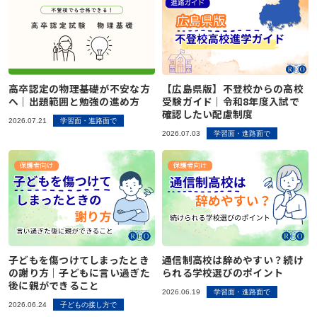
高卒認定の物理基礎が不安な方
【広島県版】不登校からの高校
へ｜出題範囲と勉強の進め方
受験ガイド｜令和8年度入試で
確認したい配慮制度
2026.07.21
学習面・進路面で
2026.07.03
学習面・進路面で
子どもを傷つけてしまったとき
通信制高校は辞めやすい？続け
の謝り方｜子どもに言い過ぎた
られる学校選びのポイント
後に親ができること
2026.06.19
学習面・進路面で
2026.06.24
子どもの接し方で