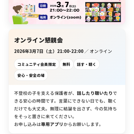
立派な親でなくていい｜不登校の子どもを持つ親が
お問い合わせ
不登校でゲームをやりすぎても大丈夫？
高卒認定の物理基礎が不安な方へ｜出題範囲と勉強
つらいときの心の整え方
の進め方
プライバシーポリシー
不登校の子どもが学校に行きたくなる魔法の言葉
子どもの不登校を前向きに｜休むことの意味と親が
【神奈川県版】不登校のための高校受験ガイド
できる支え方
特定商取引法に基づく表記
オンライン懇親会
不登校の子どもへの話しかけ方に悩む親へ｜学校の
お知らせ
話をしなくても大丈夫
【東京都版】不登校のための高校受験ガイド｜フリ
天才には不登校経験者が多い！不登校の先にある、
2026年3月7日（土）21:00-22:00
／ オンライン
ー入試・チャレンジスクール・通信制
それぞれの才能
未分類
「なぜ」の位置を変えると、不登校の見え方が変わ
コミュニティ会員限定
無料
話す・聴く
る
横浜の学びの多様化学校「横浜きりん学園」とは？
不登校支援の基盤「教育機会確保法」ってどんな法
イベント
安心・安全の場
不登校の子どもの新しい学びの場
律？
【保護者さまインタビュー】REOはやっと巡り会
セミナー
えた場所、自分自身の価値観が大きく変わりました
不登校でも合格を目指せる！高卒認定試験【国語
「なぜ」の位置を変えると、不登校の見え方が変わ
不登校の子を支える保護者が、
話したり聴いたり
で
編】
る
相談会
きる安心の時間です。言葉にできない日でも、聴く
プレッシャーをかけていませんか？親からの期待に
だけでも大丈夫。無理に結論を出さず、今の気持ち
懇親会
潰され不登校に
【千葉県版】不登校からの高校受験ガイド｜令和8
【保護者さまインタビュー】REOはやっと巡り会
をそっと置きに来てください。
年度入試で確認したい配慮制度
えた場所、自分自身の価値観が大きく変わりました
お申し込みは
専用アプリ
からお願いします。
活動報告