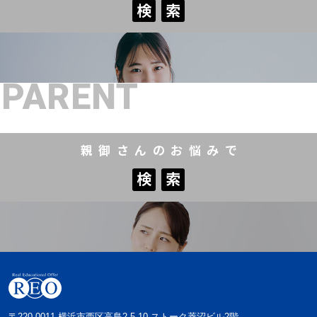
検
索
検
索
PARENT
親御さんのお悩みで
検
索
検
索
〒220-0011 横浜市西区高島2-5-10 ストーク菱沼ビル2階