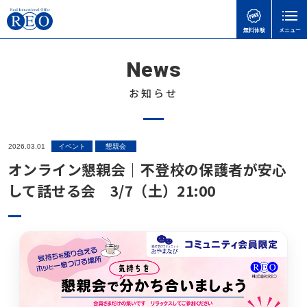
無料体験
メニュー
News
親御さんのお悩みで
子どもの接し方で
学習面・進路面で
閉じる
検
検
検
索
索
索
お知らせ
ホーム
初めての方へ
子どもを傷つけてしまったときの謝り方｜子どもに
【さいたま市】いろどり学園とは？不登校の子も通
【神奈川県版】不登校のための高校受験ガイド
2026.03.01
イベント
懇親会
サポート内容
言い過ぎた後に親ができること
える学校の特徴を解説
オンライン懇親会｜不登校の保護者が安心
不登校のこどもの味方！自治体ごとの教育支援セン
体験談
して話せる会 3/7（土）21:00
不登校の子どもに進路の話はいつする？親が知って
不登校でも合格可能！高卒認定試験 公共の勉強法
ターの実際と活用事例
おきたい切り出し方と関わり方
と出題範囲
不登校お役立ち情報
「何もしない時間」が、人生の土台になる｜不登校
不登校の子どもへの関わり方で気をつけたいこと｜
令和8年度から「情報」が必修に｜高卒認定試験の
の子どもの“空白期間”について
本人向け
親がやりがちなNG行動とは
変更点と不登校生への影響をわかりやすく解説
不登校の子どもに進路の話はいつする？親が知って
会社概要
子どもの不登校を前向きに｜休むことの意味と親が
【埼玉県版】不登校からの高校受験ガイド｜令和8
おきたい切り出し方と関わり方
無料体験
できる支え方
年度入試対応