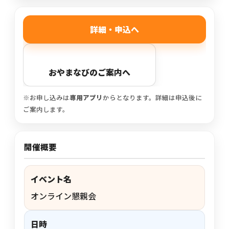
もっと見る
AIあべ不登校相談室
もっと見る
もっと見る
詳細・申込へ
045-444-2540
おやまなびのご案内へ
閉じる
※お申し込みは
専用アプリ
からとなります。詳細は申込後に
ご案内します。
開催概要
イベント名
オンライン懇親会
日時