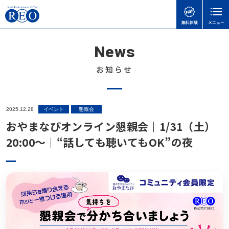
無料体験
メニュー
News
親御さんのお悩みで
子どもの接し方で
学習面・進路面で
閉じる
検
検
検
索
索
索
お知らせ
ホーム
初めての方へ
子どもを傷つけてしまったときの謝り方｜子どもに
【さいたま市】いろどり学園とは？不登校の子も通
【神奈川県版】不登校のための高校受験ガイド
2025.12.28
イベント
懇親会
サポート内容
言い過ぎた後に親ができること
える学校の特徴を解説
おやまなびオンライン懇親会｜1/31（土）
不登校のこどもの味方！自治体ごとの教育支援セン
体験談
20:00〜｜“話しても聴いてもOK”の夜
不登校の子どもに進路の話はいつする？親が知って
令和8年度から「情報」が必修に｜高卒認定試験の
ターの実際と活用事例
おきたい切り出し方と関わり方
変更点と不登校生への影響をわかりやすく解説
不登校お役立ち情報
「何もしない時間」が、人生の土台になる｜不登校
不登校の子どもへの関わり方で気をつけたいこと｜
不登校でも合格可能！高卒認定試験 公共の勉強法
の子どもの“空白期間”について
本人向け
親がやりがちなNG行動とは
と出題範囲
不登校の子どもに進路の話はいつする？親が知って
会社概要
不登校でゲームをやりすぎても大丈夫？
【埼玉県版】不登校からの高校受験ガイド｜令和8
おきたい切り出し方と関わり方
無料体験
年度入試対応