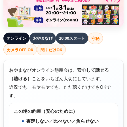
子どもの不登校を前向きに｜休むことの意味と親が
立派な親でなくていい｜不登校の子どもを持つ親が
お問い合わせ
できる支え方
高卒認定の物理基礎が不安な方へ｜出題範囲と勉強
つらいときの心の整え方
の進め方
プライバシーポリシー
不登校の子どもへの話しかけ方に悩む親へ｜学校の
天才には不登校経験者が多い！不登校の先にある、
話をしなくても大丈夫
【神奈川県版】不登校のための高校受験ガイド
それぞれの才能
特定商取引法に基づく表記
オンライン
おやまなび
20:00スタート
守秘
お知らせ
不登校の子どもが学校に行きたくなる魔法の言葉
【東京都版】不登校のための高校受験ガイド｜フリ
子どもの不登校を前向きに｜休むことの意味と親が
カメラOFF OK
聞くだけOK
ー入試・チャレンジスクール・通信制
できる支え方
未分類
「なぜ」の位置を変えると、不登校の見え方が変わ
る
横浜の学びの多様化学校「横浜きりん学園」とは？
不登校支援の基盤「教育機会確保法」ってどんな法
おやまなびオンライン懇親会は、
安心して話せる
イベント
不登校の子どもの新しい学びの場
律？
（聴ける）
ことをいちばん大切にしています。
不登校に関わる「条件」を出さないで！親子であっ
セミナー
ても会話のTPOを忘れないこと
不登校でも合格を目指せる！高卒認定試験【国語
「なぜ」の位置を変えると、不登校の見え方が変わ
近況でも、モヤモヤでも、ただ聴くだけでもOKで
編】
る
相談会
す。
【保護者さまインタビュー】親も一緒に成長した8
懇親会
年間。ここにいれば大丈夫だと思える場所です
【千葉県版】不登校からの高校受験ガイド｜令和8
【保護者さまインタビュー】親も一緒に成長した8
この場の約束（安心のために）
年度入試で確認したい配慮制度
年間。ここにいれば大丈夫だと思える場所です
活動報告
否定しない
／
比べない
／
焦らせない