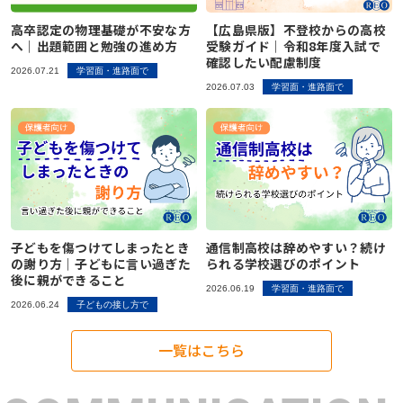
高卒認定の物理基礎が不安な方
【広島県版】不登校からの高校
へ｜出題範囲と勉強の進め方
受験ガイド｜令和8年度入試で
確認したい配慮制度
2026.07.21
学習面・進路面で
2026.07.03
学習面・進路面で
子どもを傷つけてしまったとき
通信制高校は辞めやすい？続け
の謝り方｜子どもに言い過ぎた
られる学校選びのポイント
後に親ができること
2026.06.19
学習面・進路面で
2026.06.24
子どもの接し方で
一覧はこちら