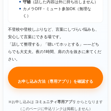
守秘
（話した内容は外に持ち出しません）
もっと見る
AIあべ不登校相談室
カメラOFF・ミュート参加OK（無理な
もっと見る
もっと見る
く）
045-444-2540
不登校や登校しぶりなど、言葉にしづらい悩みも、
安心して言葉にできる場です。
閉じる
「話して整理する」「聴いてホッとする」——どち
らでも大丈夫。夜の1時間、肩の力を抜きに来てくだ
さい。
お申し込み方法（専用アプリ）を確認する
※お申し込みは
コミュニティ専用アプリ
からとなります
（このページに申込リンクは掲載しません）