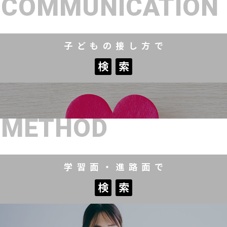
COMMUNICATION
子どもの接し方で
検
索
検
索
METHOD
学習面・進路面で
検
索
検
索