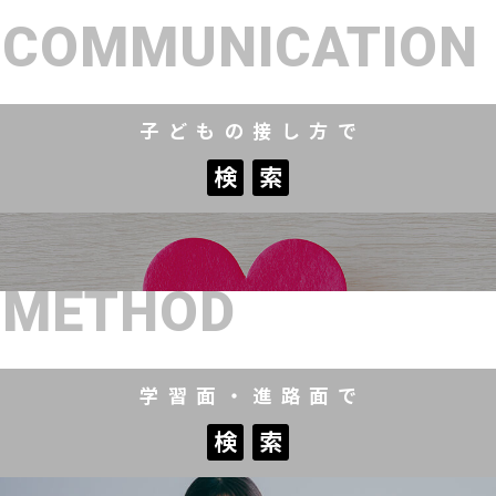
COMMUNICATION
子どもの接し方で
検
索
検
索
METHOD
学習面・進路面で
検
索
検
索