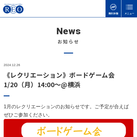
無料体験
メニュー
News
親御さんのお悩みで
子どもの接し方で
学習面・進路面で
閉じる
検
検
検
索
索
索
お知らせ
ホーム
初めての方へ
子どもを傷つけてしまったときの謝り方｜子どもに
【さいたま市】いろどり学園とは？不登校の子も通
【神奈川県版】不登校のための高校受験ガイド
2024.12.26
サポート内容
言い過ぎた後に親ができること
える学校の特徴を解説
《レクリエーション》ボードゲーム会
不登校のこどもの味方！自治体ごとの教育支援セン
体験談
1/20（月）14:00～@横浜
不登校の子どもに進路の話はいつする？親が知って
不登校でも合格可能！高卒認定試験 公共の勉強法
ターの実際と活用事例
おきたい切り出し方と関わり方
と出題範囲
不登校お役立ち情報
「何もしない時間」が、人生の土台になる｜不登校
不登校でゲームをやりすぎても大丈夫？
令和8年度から「情報」が必修に｜高卒認定試験の
の子どもの“空白期間”について
1月のレクリエーションのお知らせです。ご予定が合えば
本人向け
変更点と不登校生への影響をわかりやすく解説
ぜひご参加ください。
子どもの不登校を前向きに｜休むことの意味と親が
天才には不登校経験者が多い！不登校の先にある、
会社概要
できる支え方
高卒認定の物理基礎が不安な方へ｜出題範囲と勉強
それぞれの才能
無料体験
の進め方