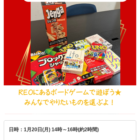
不登校の子どもへの関わり方で気をつけたいこと｜
不登校の子どもに進路の話はいつする？親が知って
お問い合わせ
親がやりがちなNG行動とは
【埼玉県版】不登校からの高校受験ガイド｜令和8
おきたい切り出し方と関わり方
年度入試対応
プライバシーポリシー
不登校の子どもが学校に行きたくなる魔法の言葉
立派な親でなくていい｜不登校の子どもを持つ親が
横浜の学びの多様化学校「横浜きりん学園」とは？
つらいときの心の整え方
特定商取引法に基づく表記
「なぜ」の位置を変えると、不登校の見え方が変わ
不登校の子どもの新しい学びの場
お知らせ
る
子どもの不登校を前向きに｜休むことの意味と親が
【神奈川県版】不登校のための高校受験ガイド
できる支え方
未分類
不登校の子どもへの話しかけ方に悩む親へ｜学校の
話をしなくても大丈夫
【東京都版】不登校のための高校受験ガイド｜フリ
「なぜ」の位置を変えると、不登校の見え方が変わ
イベント
ー入試・チャレンジスクール・通信制
る
不登校に関わる「条件」を出さないで！親子であっ
セミナー
ても会話のTPOを忘れないこと
【千葉県版】不登校からの高校受験ガイド｜令和8
不登校支援の基盤「教育機会確保法」ってどんな法
年度入試で確認したい配慮制度
律？
相談会
【保護者さまインタビュー】親も一緒に成長した8
懇親会
年間。ここにいれば大丈夫だと思える場所です
不登校でも合格を目指せる！高卒認定試験【国語
【保護者さまインタビュー】親も一緒に成長した8
編】
年間。ここにいれば大丈夫だと思える場所です
日時：1月20日(月) 14時～16時(約2時間)
活動報告