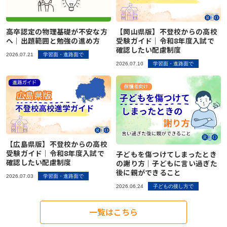
高卒認定の物理基礎が不安な方
【岡山県版】不登校からの高校
へ｜出題範囲と勉強の進め方
受験ガイド｜令和8年度入試で
確認したい配慮制度
2026.07.21
学習面・進路面で
2026.07.10
学習面・進路面で
【広島県版】不登校からの高校
受験ガイド｜令和8年度入試で
子どもを傷つけてしまったとき
確認したい配慮制度
の謝り方｜子どもに言い過ぎた
後に親ができること
2026.07.03
学習面・進路面で
2026.06.24
子どもの接し方で
一覧はこちら