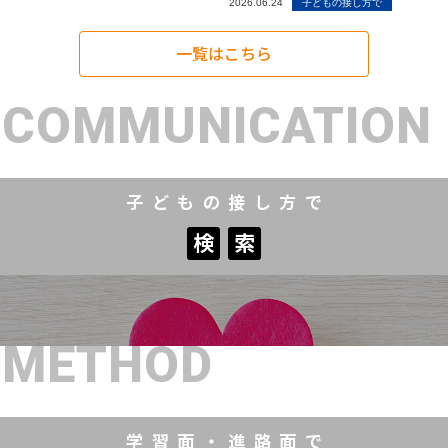
2026.06.24
子どもの接し方で
一覧はこちら
COMMUNICATION
子どもの接し方で
検
索
検
索
METHOD
学習面・進路面で