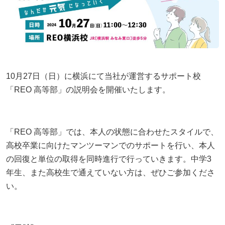
子どもの不登校を前向きに｜休むことの意味と親が
立派な親でなくていい｜不登校の子どもを持つ親が
お問い合わせ
できる支え方
高卒認定の物理基礎が不安な方へ｜出題範囲と勉強
つらいときの心の整え方
の進め方
プライバシーポリシー
不登校の子どもへの話しかけ方に悩む親へ｜学校の
天才には不登校経験者が多い！不登校の先にある、
話をしなくても大丈夫
【神奈川県版】不登校のための高校受験ガイド
それぞれの才能
特定商取引法に基づく表記
10月27日（日）に横浜にて当社が運営するサポート校
お知らせ
不登校の子どもが学校に行きたくなる魔法の言葉
【東京都版】不登校のための高校受験ガイド｜フリ
子どもの不登校を前向きに｜休むことの意味と親が
「REO 高等部」の説明会を開催いたします。
ー入試・チャレンジスクール・通信制
できる支え方
未分類
「なぜ」の位置を変えると、不登校の見え方が変わ
る
横浜の学びの多様化学校「横浜きりん学園」とは？
不登校支援の基盤「教育機会確保法」ってどんな法
イベント
不登校の子どもの新しい学びの場
律？
「REO 高等部」では、本人の状態に合わせたスタイルで、
不登校に関わる「条件」を出さないで！親子であっ
セミナー
高校卒業に向けたマンツーマンでのサポートを行い、本人
ても会話のTPOを忘れないこと
【千葉県版】不登校からの高校受験ガイド｜令和8
「なぜ」の位置を変えると、不登校の見え方が変わ
の回復と単位の取得を同時進行で行っていきます。中学3
年度入試で確認したい配慮制度
る
相談会
年生、また高校生で通えていない方は、ぜひご参加くださ
【保護者さまインタビュー】親も一緒に成長した8
い。
懇親会
年間。ここにいれば大丈夫だと思える場所です
不登校でも合格を目指せる！高卒認定試験【国語
【保護者さまインタビュー】親も一緒に成長した8
編】
年間。ここにいれば大丈夫だと思える場所です
活動報告