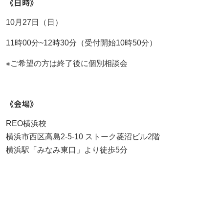
《日時》
もっと見る
AIあべ不登校相談室
もっと見る
もっと見る
10月27日（日）
045-444-2540
11時00分~12時30分（受付開始10時50分）
※ご希望の方は終了後に個別相談会
閉じる
《会場》
REO横浜校
横浜市西区高島2-5-10 ストーク菱沼ビル2階
横浜駅「みなみ東口」より徒歩5分