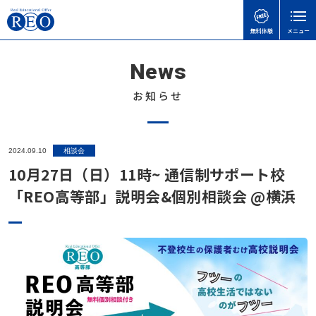
無料体験
メニュー
News
親御さんのお悩みで
子どもの接し方で
学習面・進路面で
閉じる
検
検
検
索
索
索
お知らせ
ホーム
初めての方へ
子どもを傷つけてしまったときの謝り方｜子どもに
【さいたま市】いろどり学園とは？不登校の子も通
【神奈川県版】不登校のための高校受験ガイド
2024.09.10
相談会
サポート内容
言い過ぎた後に親ができること
える学校の特徴を解説
10月27日（日）11時~ 通信制サポート校
不登校のこどもの味方！自治体ごとの教育支援セン
体験談
「REO高等部」説明会&個別相談会 @横浜
不登校の子どもに進路の話はいつする？親が知って
令和8年度から「情報」が必修に｜高卒認定試験の
ターの実際と活用事例
おきたい切り出し方と関わり方
変更点と不登校生への影響をわかりやすく解説
不登校お役立ち情報
「何もしない時間」が、人生の土台になる｜不登校
不登校の子どもへの関わり方で気をつけたいこと｜
不登校でも合格可能！高卒認定試験 公共の勉強法
の子どもの“空白期間”について
本人向け
親がやりがちなNG行動とは
と出題範囲
不登校の子どもに進路の話はいつする？親が知って
会社概要
不登校でゲームをやりすぎても大丈夫？
【埼玉県版】不登校からの高校受験ガイド｜令和8
おきたい切り出し方と関わり方
無料体験
年度入試対応