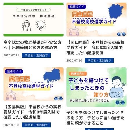
高卒認定の物理基礎が不安な方
【岡山県版】不登校からの高校
へ｜出題範囲と勉強の進め方
受験ガイド｜令和8年度入試で
確認したい配慮制度
2026.07.21
学習面・進路面で
2026.07.10
学習面・進路面で
【広島県版】不登校からの高校
受験ガイド｜令和8年度入試で
子どもを傷つけてしまったとき
確認したい配慮制度
の謝り方｜子どもに言い過ぎた
後に親ができること
2026.07.03
学習面・進路面で