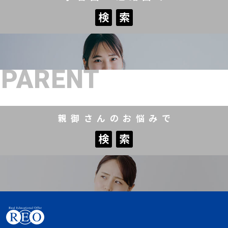
検
索
検
索
PARENT
親御さんのお悩みで
検
索
検
索