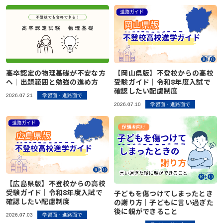
高卒認定の物理基礎が不安な方
【岡山県版】不登校からの高校
へ｜出題範囲と勉強の進め方
受験ガイド｜令和8年度入試で
確認したい配慮制度
2026.07.21
学習面・進路面で
2026.07.10
学習面・進路面で
【広島県版】不登校からの高校
受験ガイド｜令和8年度入試で
子どもを傷つけてしまったとき
確認したい配慮制度
の謝り方｜子どもに言い過ぎた
後に親ができること
2026.07.03
学習面・進路面で