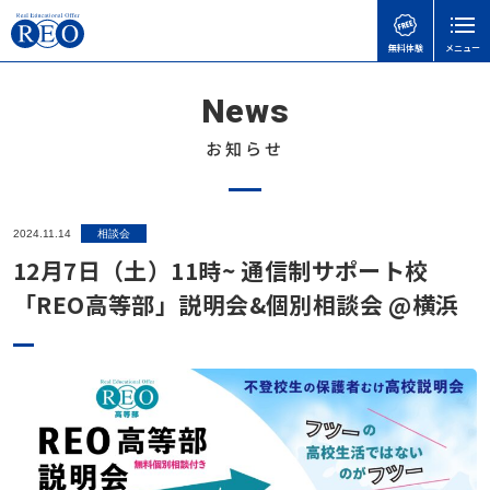
無料体験
メニュー
News
親御さんのお悩みで
子どもの接し方で
学習面・進路面で
閉じる
検
検
検
索
索
索
お知らせ
ホーム
初めての方へ
子どもを傷つけてしまったときの謝り方｜子どもに
【さいたま市】いろどり学園とは？不登校の子も通
【神奈川県版】不登校のための高校受験ガイド
2024.11.14
相談会
サポート内容
言い過ぎた後に親ができること
える学校の特徴を解説
12月7日（土）11時~ 通信制サポート校
不登校のこどもの味方！自治体ごとの教育支援セン
体験談
「REO高等部」説明会&個別相談会 @横浜
不登校の子どもが学校に行きたくなる魔法の言葉
不登校でも合格可能！高卒認定試験 公共の勉強法
ターの実際と活用事例
と出題範囲
不登校お役立ち情報
不登校でゲームをやりすぎても大丈夫？
天才には不登校経験者が多い！不登校の先にある、
令和8年度から「情報」が必修に｜高卒認定試験の
それぞれの才能
本人向け
不登校の子どもに進路の話はいつする？親が知って
変更点と不登校生への影響をわかりやすく解説
おきたい切り出し方と関わり方
不登校の子どもに進路の話はいつする？親が知って
会社概要
高卒認定の物理基礎が不安な方へ｜出題範囲と勉強
おきたい切り出し方と関わり方
無料体験
不登校の子どもへの関わり方で気をつけたいこと｜
の進め方