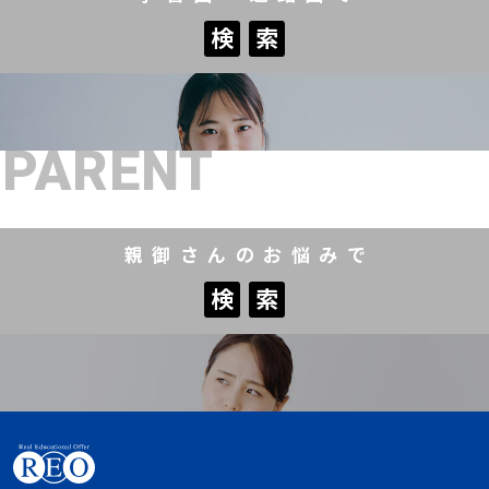
検
索
検
索
PARENT
親御さんのお悩みで
検
索
検
索