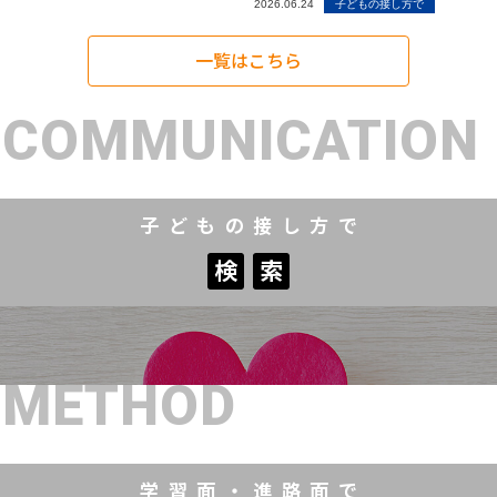
2026.06.24
子どもの接し方で
一覧はこちら
COMMUNICATION
子どもの接し方で
検
索
検
索
METHOD
学習面・進路面で