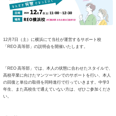
親がやりがちなNG行動とは
「何もしない時間」が、人生の土台になる｜不登校
お問い合わせ
【埼玉県版】不登校からの高校受験ガイド｜令和8
の子どもの“空白期間”について
「なぜ」の位置を変えると、不登校の見え方が変わ
年度入試対応
プライバシーポリシー
る
立派な親でなくていい｜不登校の子どもを持つ親が
横浜の学びの多様化学校「横浜きりん学園」とは？
つらいときの心の整え方
特定商取引法に基づく表記
不登校の子どもへの話しかけ方に悩む親へ｜学校の
不登校の子どもの新しい学びの場
12月7日（土）に横浜にて当社が運営するサポート校
お知らせ
話をしなくても大丈夫
「なぜ」の位置を変えると、不登校の見え方が変わ
「REO 高等部」の説明会を開催いたします。
【東京都版】不登校のための高校受験ガイド｜フリ
る
未分類
不登校に関わる「条件」を出さないで！親子であっ
ー入試・チャレンジスクール・通信制
ても会話のTPOを忘れないこと
不登校支援の基盤「教育機会確保法」ってどんな法
イベント
不登校でも合格を目指せる！高卒認定試験【国語
律？
「REO 高等部」では、本人の状態に合わせたスタイルで、
【保護者様インタビュー】中学から不登校に。その
編】
セミナー
高校卒業に向けたマンツーマンでのサポートを行い、本人
後受験勉強するまで前進した方のインタビュー
不登校でも高校進学できる！東京都のチャレンジス
の回復と単位の取得を同時進行で行っていきます。中学3
【千葉県版】不登校からの高校受験ガイド｜令和8
クールという進学の道
相談会
年生、また高校生で通えていない方は、ぜひご参加くださ
【保護者さまインタビュー】親も一緒に成長した8
年度入試で確認したい配慮制度
い。
懇親会
年間。ここにいれば大丈夫だと思える場所です
教育支援センターとは？不登校の子どもを支える
【神奈川県版】不登校のための高校受験ガイド
「もう一つの居場所」【2025年版】
活動報告