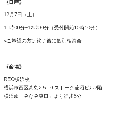
《日時》
もっと見る
AIあべ不登校相談室
もっと見る
もっと見る
12月7日（土）
045-444-2540
11時00分~12時30分（受付開始10時50分）
※ご希望の方は終了後に個別相談会
閉じる
《会場》
REO横浜校
横浜市西区高島2-5-10 ストーク菱沼ビル2階
横浜駅「みなみ東口」より徒歩5分