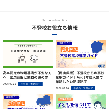
School refusal tips
不登校お役立ち情報
高卒認定の物理基礎が不安な方
【岡山県版】不登校からの高校
へ｜出題範囲と勉強の進め方
受験ガイド｜令和8年度入試で
確認したい配慮制度
2026.07.21
学習面・進路面で
2026.07.10
学習面・進路面で