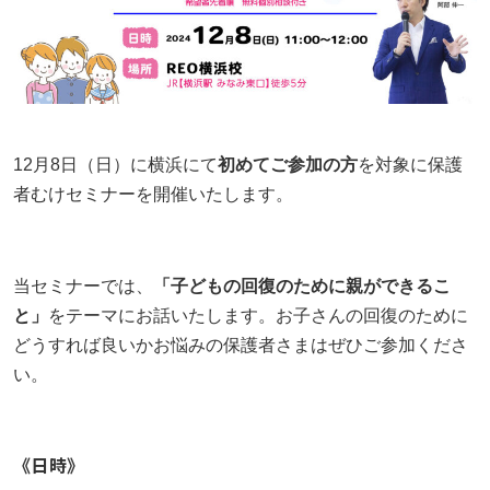
不登校の子どもが学校に行きたくなる魔法の言葉
立派な親でなくていい｜不登校の子どもを持つ親が
お問い合わせ
【埼玉県版】不登校からの高校受験ガイド｜令和8
つらいときの心の整え方
「なぜ」の位置を変えると、不登校の見え方が変わ
年度入試対応
プライバシーポリシー
る
「何もしない時間」が、人生の土台になる｜不登校
【東京都版】不登校のための高校受験ガイド｜フリ
の子どもの“空白期間”について
特定商取引法に基づく表記
不登校の子どもへの話しかけ方に悩む親へ｜学校の
ー入試・チャレンジスクール・通信制
12月8日（日）に横浜にて
初めてご参加の方
を対象に保護
お知らせ
話をしなくても大丈夫
不登校支援の基盤「教育機会確保法」ってどんな法
者むけセミナーを開催いたします。
横浜の学びの多様化学校「横浜きりん学園」とは？
律？
未分類
不登校に関わる「条件」を出さないで！親子であっ
不登校の子どもの新しい学びの場
ても会話のTPOを忘れないこと
不登校でも高校進学できる！東京都のチャレンジス
イベント
不登校でも合格を目指せる！高卒認定試験【国語
クールという進学の道
当セミナーでは、
「子どもの回復のために親ができるこ
【保護者さまインタビュー】親も一緒に成長した8
編】
と」
をテーマにお話いたします。お子さんの回復のために
セミナー
年間。ここにいれば大丈夫だと思える場所です
教育支援センターとは？不登校の子どもを支える
どうすれば良いかお悩みの保護者さまはぜひご参加くださ
【神奈川県版】不登校のための高校受験ガイド
「もう一つの居場所」【2025年版】
相談会
い。
子どもの不登校を前向きに｜休むことの意味と親が
懇親会
できる支え方
【千葉県版】不登校からの高校受験ガイド｜令和8
「なぜ」の位置を変えると、不登校の見え方が変わ
年度入試で確認したい配慮制度
る
活動報告
《日時》