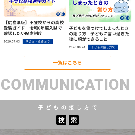
【広島県版】不登校からの高校
受験ガイド｜令和8年度入試で
子どもを傷つけてしまったとき
確認したい配慮制度
の謝り方｜子どもに言い過ぎた
後に親ができること
2026.07.03
学習面・進路面で
2026.06.24
子どもの接し方で
一覧はこちら
COMMUNICATION
子どもの接し方で
検
索
検
索