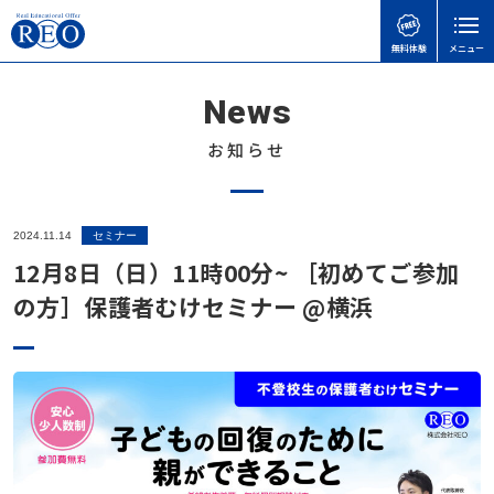
無料体験
メニュー
News
親御さんのお悩みで
子どもの接し方で
学習面・進路面で
閉じる
検
検
検
索
索
索
お知らせ
ホーム
初めての方へ
子どもを傷つけてしまったときの謝り方｜子どもに
不登校でも合格可能！高卒認定試験 公共の勉強法
【神奈川県版】不登校のための高校受験ガイド
2024.11.14
セミナー
サポート内容
言い過ぎた後に親ができること
と出題範囲
12月8日（日）11時00分~ ［初めてご参加
不登校のこどもの味方！自治体ごとの教育支援セン
体験談
の方］保護者むけセミナー @横浜
不登校の子どもに進路の話はいつする？親が知って
【さいたま市】いろどり学園とは？不登校の子も通
ターの実際と活用事例
おきたい切り出し方と関わり方
える学校の特徴を解説
不登校お役立ち情報
天才には不登校経験者が多い！不登校の先にある、
不登校でゲームをやりすぎても大丈夫？
令和8年度から「情報」が必修に｜高卒認定試験の
それぞれの才能
本人向け
変更点と不登校生への影響をわかりやすく解説
不登校の子どもへの関わり方で気をつけたいこと｜
不登校の子どもに進路の話はいつする？親が知って
会社概要
親がやりがちなNG行動とは
高卒認定の物理基礎が不安な方へ｜出題範囲と勉強
おきたい切り出し方と関わり方
無料体験
の進め方