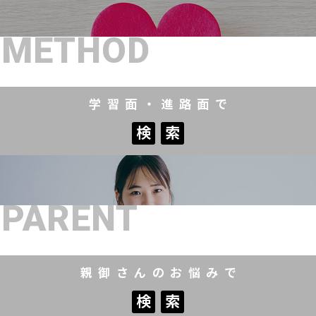
METHOD
学習面・進路面で
検
索
検
索
PARENT
親御さんのお悩みで
検
索
検
索