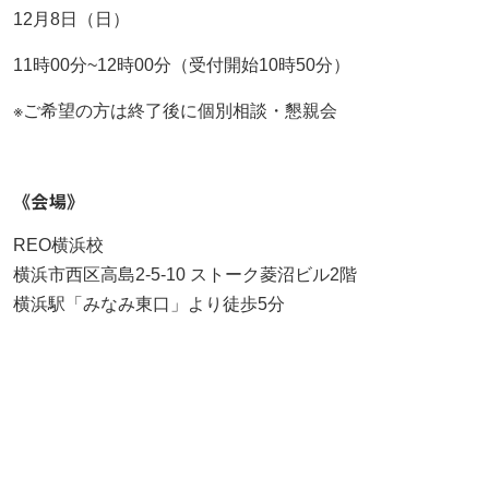
もっと見る
AIあべ不登校相談室
12月8日（日）
もっと見る
もっと見る
11時00分~12時00分（受付開始10時50分）
045-444-2540
※ご希望の方は終了後に個別相談・懇親会
閉じる
《会場》
REO横浜校
横浜市西区高島2-5-10 ストーク菱沼ビル2階
横浜駅「みなみ東口」より徒歩5分