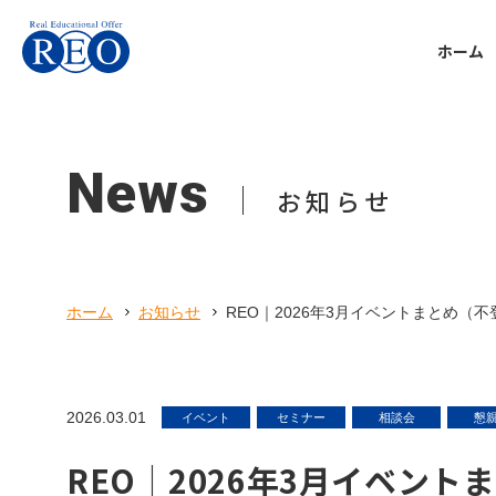
ホーム
Support
Voice
School refusal
Personal
Company
Tutorial
Voice
Support
Reo you
About
個別指
体験談
不登校
REOち
会社案
News
tips
ホーム
サポート内容
体験談
本人向け
会社概要
お知らせ
初めての方へ
不登校お役立ち情報
Online t
Communi
Kansai 
オンラ
子ども
関西校
サポート内容
ホーム
お知らせ
REO｜2026年3月イベントまとめ
体験談
Preparat
Parent
Recruit
Equival
不登校お役立ち情報
親御さ
採用情
高卒認
本人向け
2026.03.01
イベント
セミナー
相談会
懇
Uncateg
会社概要
REO｜2026年3月イベン
未分類