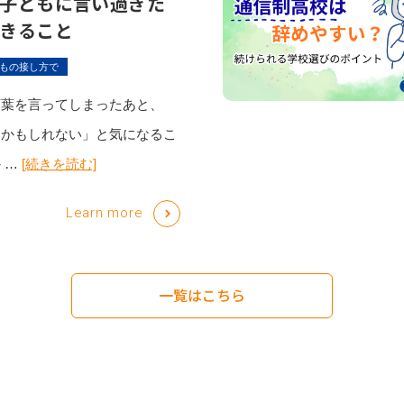
子どもに言い過ぎた
きること
もの接し方で
言葉を言ってしまったあと、
たかもしれない」と気になるこ
 …
[続きを読む]
Learn more
一覧はこちら