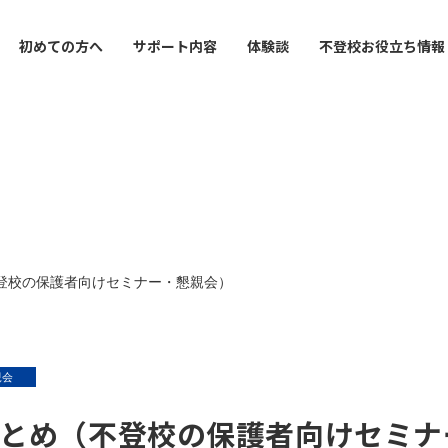
初めての方へ
サポート内容
体験談
不登校お役立ち情報
 / Free scrool
 system
tube
Tutor
Interview
Reoblog
Info recreation
Yokohama School
導塾・フリースクール
支援制度
ゃんねる
内
家庭教師
インタビュー
お役立ち情報
レクリエーション
横浜校
utor
cation
School
Correspondence High S
Method
Tokyo Central School
イン家庭教師
の接し方で
通信制サポート校
学習面・進路面で
東京中央校
（不登校の保護者向けセミナー・懇親会）
ion for High School
ment
Counseling
Interview
ency Exam
んのお悩みで
報
保護者カウンセリング
インタビュー
定試験対策
親会
orized
トまとめ（不登校の保護者向けセミ