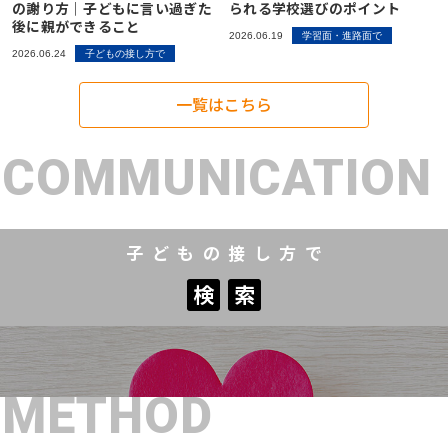
の謝り方｜子どもに言い過ぎた
られる学校選びのポイント
後に親ができること
2026.06.19
学習面・進路面で
2026.06.24
子どもの接し方で
一覧はこちら
COMMUNICATION
子どもの接し方で
検
索
検
索
METHOD