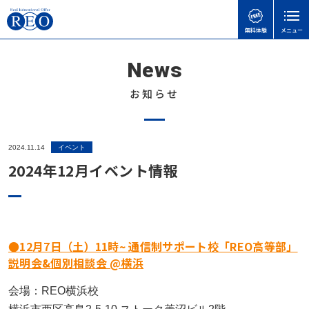
無料体験
メニュー
News
親御さんのお悩みで
子どもの接し方で
学習面・進路面で
閉じる
検
検
検
索
索
索
お知らせ
ホーム
初めての方へ
子どもを傷つけてしまったときの謝り方｜子どもに
【さいたま市】いろどり学園とは？不登校の子も通
【神奈川県版】不登校のための高校受験ガイド
2024.11.14
イベント
サポート内容
言い過ぎた後に親ができること
える学校の特徴を解説
2024年12月イベント情報
不登校のこどもの味方！自治体ごとの教育支援セン
体験談
不登校の子どもに進路の話はいつする？親が知って
令和8年度から「情報」が必修に｜高卒認定試験の
ターの実際と活用事例
おきたい切り出し方と関わり方
変更点と不登校生への影響をわかりやすく解説
不登校お役立ち情報
「何もしない時間」が、人生の土台になる｜不登校
不登校の子どもへの関わり方で気をつけたいこと｜
不登校でも合格可能！高卒認定試験 公共の勉強法
の子どもの“空白期間”について
本人向け
●12月7日（土）11時~ 通信制サポート校「REO高等部」
親がやりがちなNG行動とは
と出題範囲
説明会&個別相談会 @横浜
不登校の子どもに進路の話はいつする？親が知って
会社概要
不登校でゲームをやりすぎても大丈夫？
【埼玉県版】不登校からの高校受験ガイド｜令和8
おきたい切り出し方と関わり方
会場：REO横浜校
無料体験
年度入試対応