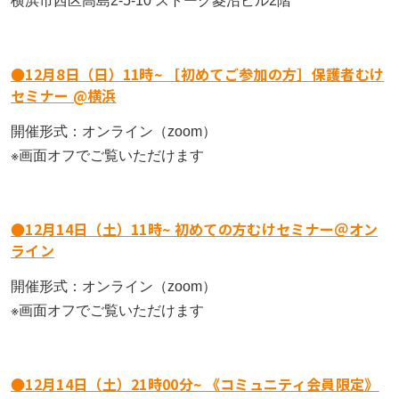
横浜市西区高島2-5-10 ストーク菱沼ビル2階
子どもの不登校を前向きに｜休むことの意味と親が
立派な親でなくていい｜不登校の子どもを持つ親が
お問い合わせ
できる支え方
高卒認定の物理基礎が不安な方へ｜出題範囲と勉強
つらいときの心の整え方
の進め方
プライバシーポリシー
●12月8日（日）11時~ ［初めてご参加の方］保護者むけ
不登校の子どもへの話しかけ方に悩む親へ｜学校の
天才には不登校経験者が多い！不登校の先にある、
セミナー @横浜
話をしなくても大丈夫
【神奈川県版】不登校のための高校受験ガイド
それぞれの才能
特定商取引法に基づく表記
開催形式：オンライン（zoom）
お知らせ
不登校の子どもが学校に行きたくなる魔法の言葉
【東京都版】不登校のための高校受験ガイド｜フリ
子どもの不登校を前向きに｜休むことの意味と親が
※画面オフでご覧いただけます
ー入試・チャレンジスクール・通信制
できる支え方
未分類
「なぜ」の位置を変えると、不登校の見え方が変わ
る
横浜の学びの多様化学校「横浜きりん学園」とは？
不登校支援の基盤「教育機会確保法」ってどんな法
イベント
●12月14日（土）11時~ 初めての方むけセミナー＠オン
不登校の子どもの新しい学びの場
律？
ライン
不登校に関わる「条件」を出さないで！親子であっ
セミナー
ても会話のTPOを忘れないこと
【千葉県版】不登校からの高校受験ガイド｜令和8
「なぜ」の位置を変えると、不登校の見え方が変わ
開催形式：オンライン（zoom）
年度入試で確認したい配慮制度
る
相談会
※画面オフでご覧いただけます
【保護者さまインタビュー】親も一緒に成長した8
懇親会
年間。ここにいれば大丈夫だと思える場所です
不登校でも合格を目指せる！高卒認定試験【国語
【保護者さまインタビュー】親も一緒に成長した8
編】
年間。ここにいれば大丈夫だと思える場所です
活動報告
●12月14日（土）21時00分~ 《コミュニティ会員限定》