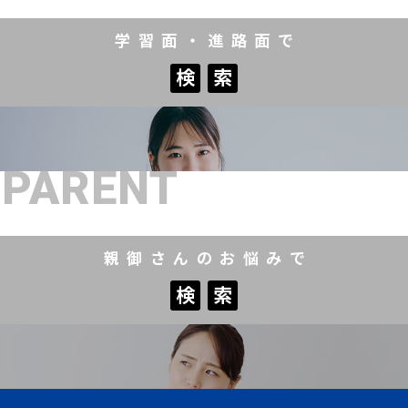
学習面・進路面で
検
索
検
索
PARENT
親御さんのお悩みで
検
索
検
索