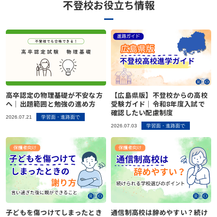
不登校お役立ち情報
高卒認定の物理基礎が不安な方
【広島県版】不登校からの高校
へ｜出題範囲と勉強の進め方
受験ガイド｜令和8年度入試で
確認したい配慮制度
2026.07.21
学習面・進路面で
2026.07.03
学習面・進路面で
子どもを傷つけてしまったとき
通信制高校は辞めやすい？続け