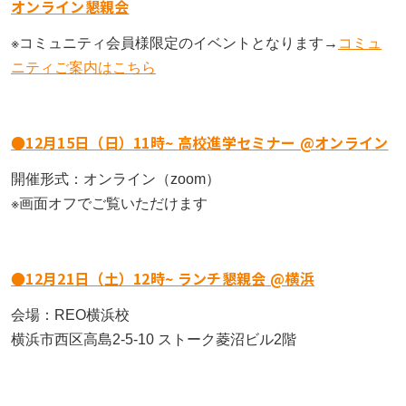
オンライン懇親会
もっと見る
AIあべ不登校相談室
もっと見る
もっと見る
※コミュニティ会員様限定のイベントとなります→
コミュ
045-444-2540
ニティご案内はこちら
閉じる
●12月15日（日）11時~ 高校進学セミナー @オンライン
開催形式：オンライン（zoom）
※画面オフでご覧いただけます
●12月21日（土）12時~ ランチ懇親会 @横浜
会場：REO横浜校
横浜市西区高島2-5-10 ストーク菱沼ビル2階