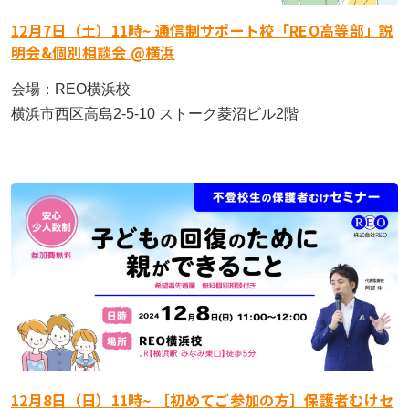
12月7日（土）11時~ 通信制サポート校「REO高等部」説
明会&個別相談会 @横浜
会場：REO横浜校
横浜市西区高島2-5-10 ストーク菱沼ビル2階
12月8日（日）11時~ ［初めてご参加の方］保護者むけセ