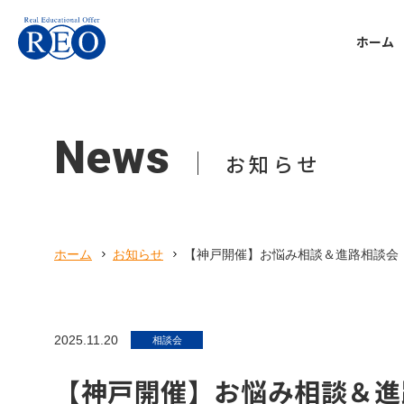
ホーム
Support
Voice
School refusal
Personal
Company
Tutorial
Voice
Support
Reo you
About
個別指
体験談
不登校
REOち
会社案
News
tips
ホーム
サポート内容
体験談
本人向け
会社概要
お知らせ
初めての方へ
不登校お役立ち情報
Online t
Communi
Kansai 
オンラ
子ども
関西校
サポート内容
ホーム
お知らせ
【神戸開催】お悩み相談＆進路相談会｜1
体験談
Preparat
Parent
Recruit
Equival
不登校お役立ち情報
親御さ
採用情
高卒認
本人向け
2025.11.20
相談会
Uncateg
会社概要
【神戸開催】お悩み相談＆進路
未分類