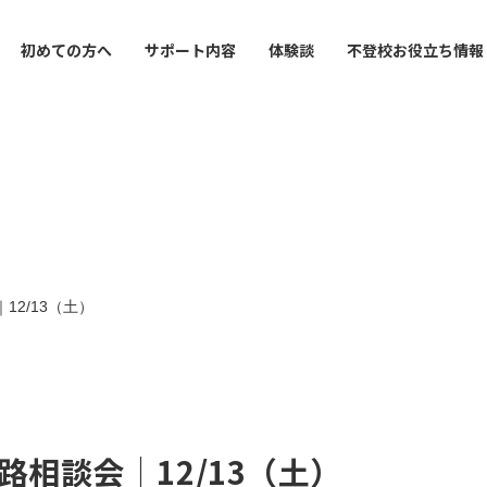
初めての方へ
サポート内容
体験談
不登校お役立ち情報
 / Free scrool
 system
tube
Tutor
Interview
Reoblog
Info recreation
Yokohama School
導塾・フリースクール
支援制度
ゃんねる
内
家庭教師
インタビュー
お役立ち情報
レクリエーション
横浜校
utor
cation
School
Correspondence High S
Method
Tokyo Central School
イン家庭教師
の接し方で
通信制サポート校
学習面・進路面で
東京中央校
2/13（土）
ion for High School
ment
Counseling
Interview
ency Exam
んのお悩みで
報
保護者カウンセリング
インタビュー
定試験対策
orized
相談会｜12/13（土）