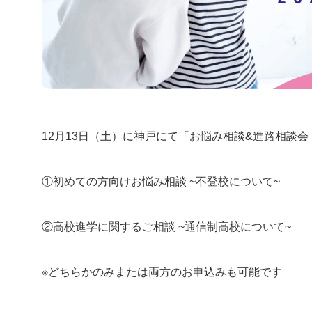
AIあべ不登校相談室
閉じる
12月13日（土）に神戸にて「お悩み相談&進路相談会
①初
めての方向けお悩み相談
~不登校について~
②
高校進学に関するご相談
~通信制高校について~
※どちらかのみまたは両方のお申込みも可能です