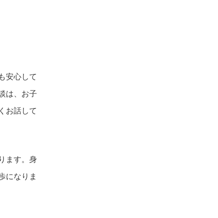
も安心して
談は、お子
くお話して
ります。身
歩になりま