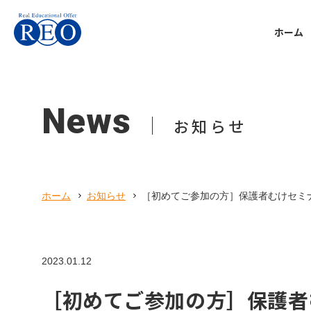
ホーム
Support
Voice
School refusal
Personal
Company
Tutorial
Voice
Support
Reo you
About
個別指
体験談
不登校
REOち
会社案
News
tips
ホーム
サポート内容
体験談
本人向け
会社概要
お知らせ
初めての方へ
不登校お役立ち情報
Online t
Communi
Kansai 
オンラ
子ども
関西校
サポート内容
ホーム
お知らせ
［初めてご参加の方］保護者むけセミナー@
体験談
Preparat
Parent
Recruit
Equival
不登校お役立ち情報
親御さ
採用情
高卒認
2023.01.12
本人向け
［初めてご参加の方］保護者むけ
Uncateg
会社概要
未分類