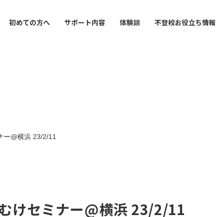
初めての方へ
サポート内容
体験談
不登校お役立ち情報
 / Free scrool
 system
tube
Tutor
Interview
Reoblog
Info recreation
Yokohama School
導塾・フリースクール
支援制度
ゃんねる
内
家庭教師
インタビュー
お役立ち情報
レクリエーション
横浜校
utor
cation
School
Correspondence High S
Method
Tokyo Central School
イン家庭教師
の接し方で
通信制サポート校
学習面・進路面で
東京中央校
横浜 23/2/11
ion for High School
ment
Counseling
Interview
ency Exam
んのお悩みで
報
保護者カウンセリング
インタビュー
定試験対策
セミナー@横浜 23/2/11
orized